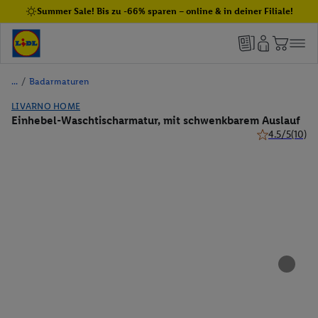
Summer Sale! Bis zu -66% sparen – online & in deiner Filiale!
/
Badarmaturen
LIVARNO HOME
Einhebel-Waschtischarmatur, mit schwenkbarem Auslauf
4.5/5
(10)
4.5 von 5 Ste