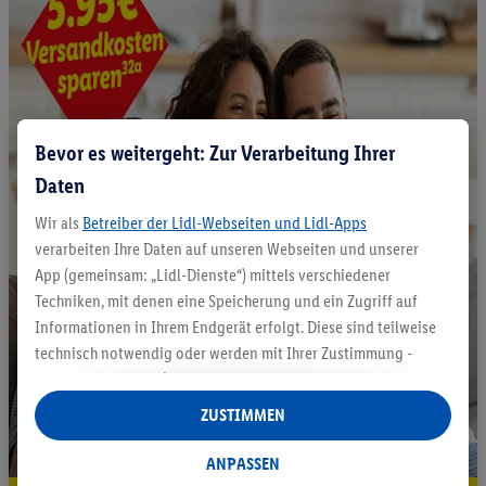
Bevor es weitergeht: Zur Verarbeitung Ihrer
Daten
Wir als
Betreiber der Lidl-Webseiten und Lidl-Apps
verarbeiten Ihre Daten auf unseren Webseiten und unserer
App (gemeinsam: „Lidl-Dienste“) mittels verschiedener
Techniken, mit denen eine Speicherung und ein Zugriff auf
Informationen in Ihrem Endgerät erfolgt. Diese sind teilweise
technisch notwendig oder werden mit Ihrer Zustimmung -
auch durch Partner (u.a.
als separat
oder gemeinsam
Verantwortliche; im Zusammenhang mit dem IAB TCF
ZUSTIMMEN
insgesamt
6
Partner) - für komfortable Einstellungen, zur
Statistik-Erstellung oder für personalisierte Werbung
ANPASSEN
innerhalb und außerhalb der Lidl-Dienste verwendet.