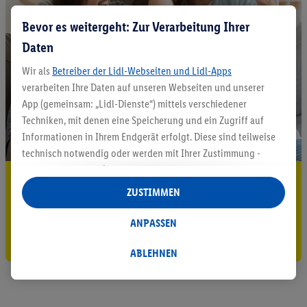
Bevor es weitergeht: Zur Verarbeitung Ihrer
Daten
Wir als
Betreiber der Lidl-Webseiten und Lidl-Apps
verarbeiten Ihre Daten auf unseren Webseiten und unserer
App (gemeinsam: „Lidl-Dienste“) mittels verschiedener
Techniken, mit denen eine Speicherung und ein Zugriff auf
Informationen in Ihrem Endgerät erfolgt. Diese sind teilweise
technisch notwendig oder werden mit Ihrer Zustimmung -
auch durch Partner (u.a.
als separat
oder gemeinsam
5.95 € Versand sparen³²ᵃ
Verantwortliche; im Zusammenhang mit dem IAB TCF
ZUSTIMMEN
insgesamt
6
Partner) - für komfortable Einstellungen, zur
Jetzt zum Newsletter anmelden
Statistik-Erstellung oder für personalisierte Werbung
ANPASSEN
innerhalb und außerhalb der Lidl-Dienste verwendet.
Gutschein sichern!
Datenverarbeitungen für personalisierte Werbung werden
ABLEHNEN
durchgeführt, um eigene Werbung auszusteuern und um
Dritten die Ausspielung von Werbung außerhalb der Lidl-
Dienste über die Ihnen und Ihren Haushaltsangehörigen