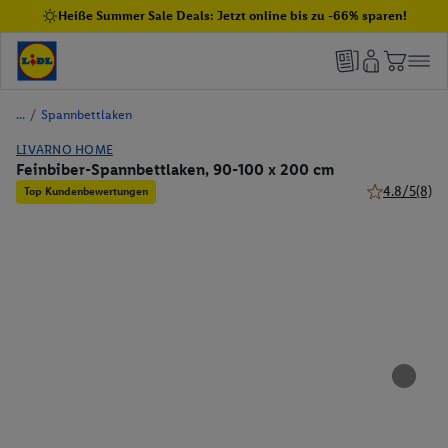
Heiße Summer Sale Deals: Jetzt online bis zu -66% sparen!
/
Spannbettlaken
LIVARNO HOME
Feinbiber-Spannbettlaken, 90-100 x 200 cm
4.8/5
(8)
Top Kundenbewertungen
4.8 von 5 Ste