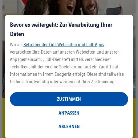
Bevor es weitergeht: Zur Verarbeitung Ihrer
Daten
Wir als
Betreiber der Lidl-Webseiten und Lidl-Apps
verarbeiten Ihre Daten auf unseren Webseiten und unserer
App (gemeinsam: „Lidl-Dienste“) mittels verschiedener
Techniken, mit denen eine Speicherung und ein Zugriff auf
Informationen in Ihrem Endgerät erfolgt. Diese sind teilweise
technisch notwendig oder werden mit Ihrer Zustimmung -
auch durch Partner (u.a.
als separat
oder gemeinsam
Verantwortliche; im Zusammenhang mit dem IAB TCF
ZUSTIMMEN
insgesamt
6
Partner) - für komfortable Einstellungen, zur
5.95 € Versand sparen³²ᵃ
Statistik-Erstellung oder für personalisierte Werbung
ANPASSEN
Jetzt zum Newsletter anmelden
innerhalb und außerhalb der Lidl-Dienste verwendet.
Datenverarbeitungen für personalisierte Werbung werden
ABLEHNEN
Gutschein sichern!
durchgeführt, um eigene Werbung auszusteuern und um