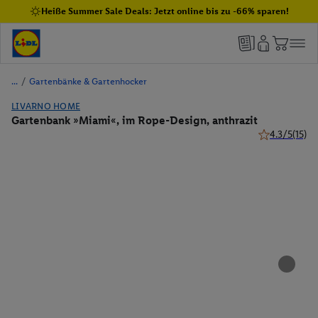
Heiße Summer Sale Deals: Jetzt online bis zu -66% sparen!
/
Gartenbänke & Gartenhocker
LIVARNO HOME
Gartenbank »Miami«, im Rope-Design, anthrazit
4.3/5
(15)
4.3 von 5 Ste