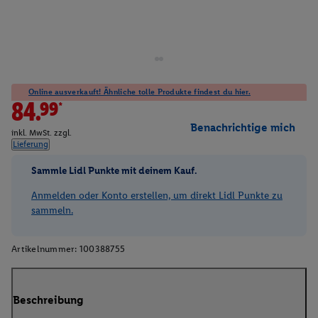
Online ausverkauft! Ähnliche tolle Produkte findest du hier.
84.99*
Benachrichtige mich
inkl. MwSt. zzgl.
Lieferung
Sammle Lidl Punkte mit deinem Kauf.
Anmelden oder Konto erstellen, um direkt Lidl Punkte zu
sammeln.
Artikelnummer:
100388755
Beschreibung