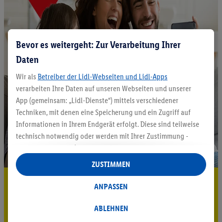
Bevor es weitergeht: Zur Verarbeitung Ihrer
Daten
Wir als
Betreiber der Lidl-Webseiten und Lidl-Apps
verarbeiten Ihre Daten auf unseren Webseiten und unserer
App (gemeinsam: „Lidl-Dienste“) mittels verschiedener
Techniken, mit denen eine Speicherung und ein Zugriff auf
Informationen in Ihrem Endgerät erfolgt. Diese sind teilweise
technisch notwendig oder werden mit Ihrer Zustimmung -
auch durch Partner (u.a.
als separat
oder gemeinsam
Verantwortliche; im Zusammenhang mit dem IAB TCF
ZUSTIMMEN
insgesamt
6
Partner) - für komfortable Einstellungen, zur
5.95 € Versand sparen³²ᵃ
Statistik-Erstellung oder für personalisierte Werbung
ANPASSEN
innerhalb und außerhalb der Lidl-Dienste verwendet.
Jetzt zum Newsletter anmelden
Datenverarbeitungen für personalisierte Werbung werden
ABLEHNEN
durchgeführt, um eigene Werbung auszusteuern und um