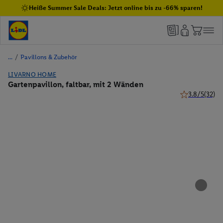
Heiße Summer Sale Deals: Jetzt online bis zu -66% sparen!
/
Pavillons & Zubehör
LIVARNO HOME
Gartenpavillon, faltbar, mit 2 Wänden
3.8/5
(32)
3.8 von 5 Ste