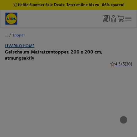
Heiße Summer Sale Deals: Jetzt online bis zu -66% sparen!
/
Topper
LIVARNO HOME
Gelschaum-Matratzentopper, 200 x 200 cm,
atmungsaktiv
4.3/5
(20)
4.3 von 5 Ster