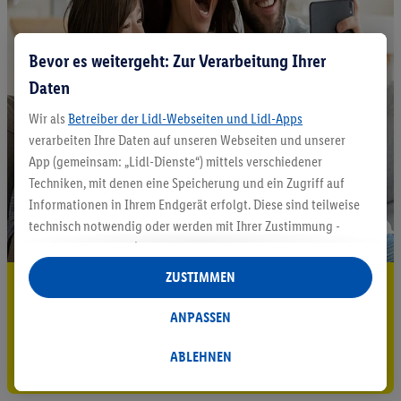
Bevor es weitergeht: Zur Verarbeitung Ihrer
Daten
Wir als
Betreiber der Lidl-Webseiten und Lidl-Apps
verarbeiten Ihre Daten auf unseren Webseiten und unserer
App (gemeinsam: „Lidl-Dienste“) mittels verschiedener
Techniken, mit denen eine Speicherung und ein Zugriff auf
Informationen in Ihrem Endgerät erfolgt. Diese sind teilweise
technisch notwendig oder werden mit Ihrer Zustimmung -
auch durch Partner (u.a.
als separat
oder gemeinsam
Verantwortliche; im Zusammenhang mit dem IAB TCF
ZUSTIMMEN
5.95 € Versand sparen³²ᵃ
insgesamt
6
Partner) - für komfortable Einstellungen, zur
Statistik-Erstellung oder für personalisierte Werbung
ANPASSEN
Jetzt zum Newsletter anmelden
innerhalb und außerhalb der Lidl-Dienste verwendet.
Datenverarbeitungen für personalisierte Werbung werden
ABLEHNEN
Gutschein sichern!
durchgeführt, um eigene Werbung auszusteuern und um
Dritten die Ausspielung von Werbung außerhalb der Lidl-