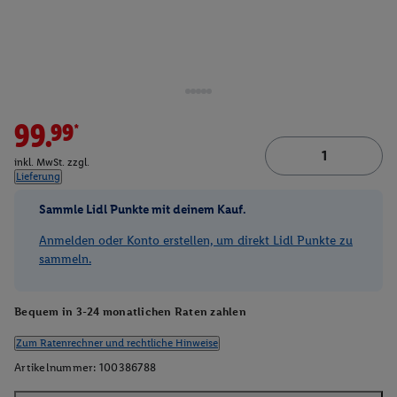
99.99*
inkl. MwSt. zzgl.
Lieferung
Sammle Lidl Punkte mit deinem Kauf.
Anmelden oder Konto erstellen, um direkt Lidl Punkte zu
sammeln.
Bequem in 3-24 monatlichen Raten zahlen
Zum Ratenrechner und rechtliche Hinweise
Artikelnummer:
100386788