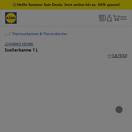
Heiße Summer Sale Deals: Jetzt online bis zu -66% sparen!
/
Thermoskannen & Thermobecher
LIVARNO HOME
Isolierkanne 1 L
3.8/5
(12)
3.8 von 5 Ste