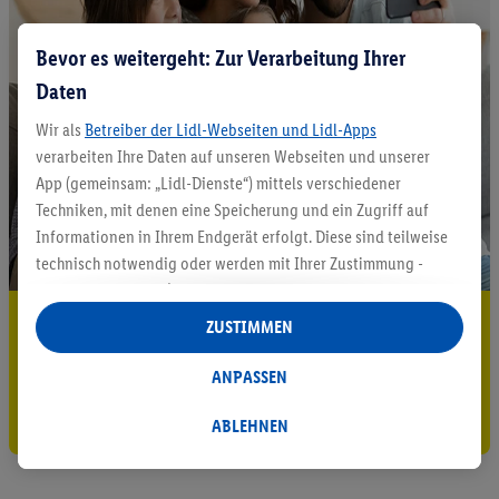
Bevor es weitergeht: Zur Verarbeitung Ihrer
Daten
Wir als
Betreiber der Lidl-Webseiten und Lidl-Apps
verarbeiten Ihre Daten auf unseren Webseiten und unserer
App (gemeinsam: „Lidl-Dienste“) mittels verschiedener
Techniken, mit denen eine Speicherung und ein Zugriff auf
Informationen in Ihrem Endgerät erfolgt. Diese sind teilweise
technisch notwendig oder werden mit Ihrer Zustimmung -
auch durch Partner (u.a.
als separat
oder gemeinsam
Verantwortliche; im Zusammenhang mit dem IAB TCF
5.95 € Versand sparen³²ᵃ
ZUSTIMMEN
insgesamt
6
Partner) - für komfortable Einstellungen, zur
Jetzt zum Newsletter anmelden
Statistik-Erstellung oder für personalisierte Werbung
ANPASSEN
innerhalb und außerhalb der Lidl-Dienste verwendet.
Gutschein sichern!
Datenverarbeitungen für personalisierte Werbung werden
ABLEHNEN
durchgeführt, um eigene Werbung auszusteuern und um
Dritten die Ausspielung von Werbung außerhalb der Lidl-