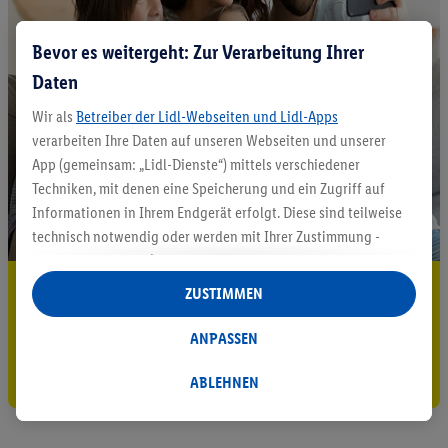
Bevor es weitergeht: Zur Verarbeitung Ihrer
Daten
Wir als
Betreiber der Lidl-Webseiten und Lidl-Apps
verarbeiten Ihre Daten auf unseren Webseiten und unserer
App (gemeinsam: „Lidl-Dienste“) mittels verschiedener
Techniken, mit denen eine Speicherung und ein Zugriff auf
Informationen in Ihrem Endgerät erfolgt. Diese sind teilweise
technisch notwendig oder werden mit Ihrer Zustimmung -
auch durch Partner (u.a.
als separat
oder gemeinsam
Verantwortliche; im Zusammenhang mit dem IAB TCF
5.95 € Versand sparen³²ᵃ
ZUSTIMMEN
insgesamt
6
Partner) - für komfortable Einstellungen, zur
Jetzt zum Newsletter anmelden
Statistik-Erstellung oder für personalisierte Werbung
ANPASSEN
innerhalb und außerhalb der Lidl-Dienste verwendet.
Gutschein sichern!
Datenverarbeitungen für personalisierte Werbung werden
ABLEHNEN
durchgeführt, um eigene Werbung auszusteuern und um
Dritten die Ausspielung von Werbung außerhalb der Lidl-