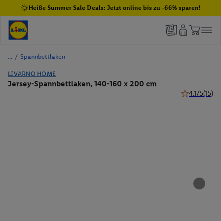
Heiße Summer Sale Deals: Jetzt online bis zu -66% sparen!
/
Spannbettlaken
LIVARNO HOME
Jersey-Spannbettlaken, 140-160 x 200 cm
4.1/5
(15)
4.1 von 5 Ste