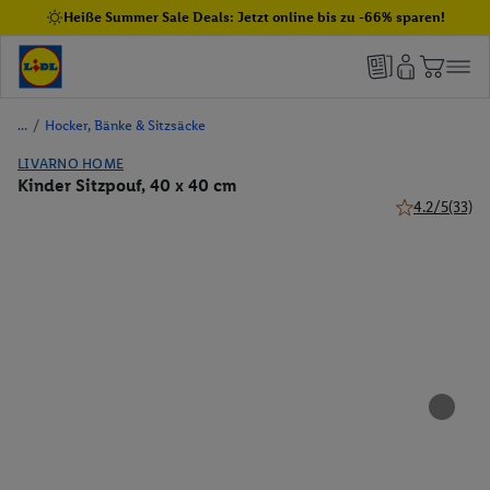
Heiße Summer Sale Deals: Jetzt online bis zu -66% sparen!
/
Hocker, Bänke & Sitzsäcke
LIVARNO HOME
Kinder Sitzpouf, 40 x 40 cm
4.2/5
(33)
4.2 von 5 Ste