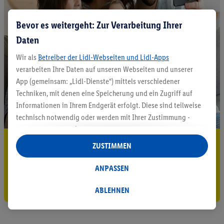
Bevor es weitergeht: Zur Verarbeitung Ihrer
Daten
Wir als
Betreiber der Lidl-Webseiten und Lidl-Apps
verarbeiten Ihre Daten auf unseren Webseiten und unserer
App (gemeinsam: „Lidl-Dienste“) mittels verschiedener
Techniken, mit denen eine Speicherung und ein Zugriff auf
Informationen in Ihrem Endgerät erfolgt. Diese sind teilweise
technisch notwendig oder werden mit Ihrer Zustimmung -
auch durch Partner (u.a.
als separat
oder gemeinsam
5.95 € Versand sparen³²ᵃ
Verantwortliche; im Zusammenhang mit dem IAB TCF
ZUSTIMMEN
insgesamt
6
Partner) - für komfortable Einstellungen, zur
Jetzt zum Newsletter anmelden
Statistik-Erstellung oder für personalisierte Werbung
ANPASSEN
innerhalb und außerhalb der Lidl-Dienste verwendet.
Gutschein sichern!
Datenverarbeitungen für personalisierte Werbung werden
ABLEHNEN
durchgeführt, um eigene Werbung auszusteuern und um
Dritten die Ausspielung von Werbung außerhalb der Lidl-