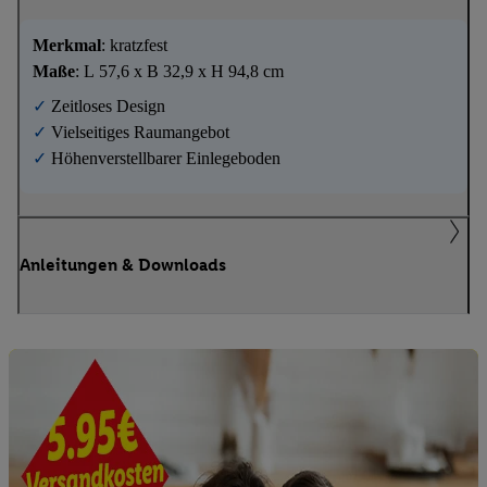
Merkmal
: kratzfest
Maße
: L 57,6 x B 32,9 x H 94,8 cm
✓
Zeitloses Design
✓
Vielseitiges Raumangebot
✓
Höhenverstellbarer Einlegeboden
Anleitungen & Downloads