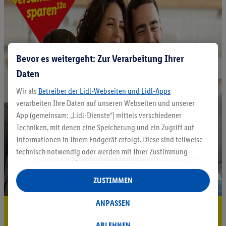
Bevor es weitergeht: Zur Verarbeitung Ihrer
Daten
Wir als
Betreiber der Lidl-Webseiten und Lidl-Apps
verarbeiten Ihre Daten auf unseren Webseiten und unserer
App (gemeinsam: „Lidl-Dienste“) mittels verschiedener
Techniken, mit denen eine Speicherung und ein Zugriff auf
Informationen in Ihrem Endgerät erfolgt. Diese sind teilweise
technisch notwendig oder werden mit Ihrer Zustimmung -
auch durch Partner (u.a.
als separat
oder gemeinsam
Verantwortliche; im Zusammenhang mit dem IAB TCF
ZUSTIMMEN
insgesamt
6
Partner) - für komfortable Einstellungen, zur
Statistik-Erstellung oder für personalisierte Werbung
ANPASSEN
5.95 € Versand sparen³²ᵃ
innerhalb und außerhalb der Lidl-Dienste verwendet.
Datenverarbeitungen für personalisierte Werbung werden
ABLEHNEN