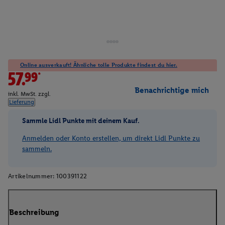
Online ausverkauft! Ähnliche tolle Produkte findest du hier.
57.99*
Benachrichtige mich
inkl. MwSt. zzgl.
Lieferung
Sammle Lidl Punkte mit deinem Kauf.
Anmelden oder Konto erstellen, um direkt Lidl Punkte zu
sammeln.
Artikelnummer:
100391122
Beschreibung