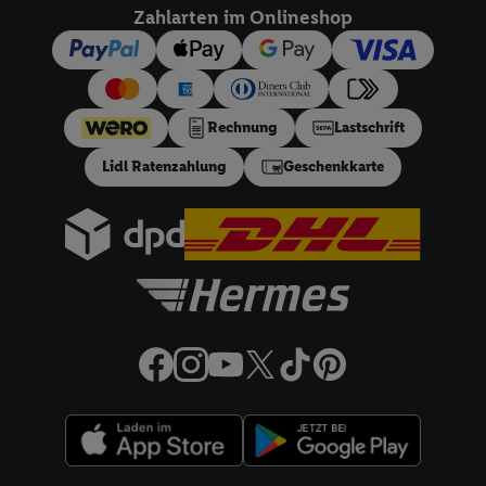
dieser Werbeausspielungen.
Zahlarten im Onlineshop
Sofern Sie hier Ihre Zustimmung dazu erteilen und danach ein
Lidl Plus-Konto erstellen bzw. sich in Ihr bestehendes Lidl
Plus-Konto einloggen, kann darüber hinaus auch Ihre dort
angegebene E-Mail-Adresse von uns in gemeinsamer
Rechnung
Lastschrift
Verantwortlichkeit mit einem der oben genannten Partner
Lidl Ratenzahlung
Geschenkkarte
verwendet werden, um daraus eine spezielle Online-Kennung
zu erstellen (die sogenannte EUID), die wir sodann ähnlich wie
die sogleich beschriebene Utiq-Kennung verwenden können,
um Sie in von Dritten betriebenen Diensten zu erkennen und
Ihnen personalisierte Werbung auszuspielen. Hierzu wird von
uns und einem der anderen oben genannten Partner auch Ihre
in einen Hashwert umgewandelte E-Mail-Adresse in
gemeinsamer Verantwortlichkeit verarbeitet.
Zudem erlauben Sie uns, der Utiq SA/NV („Utiq“) und
Ihrem
Telekommunikationsnetzbetreiber
, die Utiq-Technologie
in den Lidl-Diensten einzusetzen. Utiq prüft zunächst anhand
Ihrer IP-Adresse, ob die Technologie für Sie verfügbar ist.
Wenn das der Fall ist, gibt Utiq Ihre IP-Adresse an Ihren