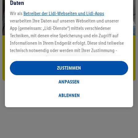
Daten
Wir als
Betreiber der Lidl-Webseiten und Lidl-Apps
verarbeiten Ihre Daten auf unseren Webseiten und unserer
App (gemeinsam: „Lidl-Dienste“) mittels verschiedener
Techniken, mit denen eine Speicherung und ein Zugriff auf
Informationen in Ihrem Endgerät erfolgt. Diese sind teilweise
5.95 € Versand sparen³²ᵃ
technisch notwendig oder werden mit Ihrer Zustimmung -
Jetzt zum Newsletter anmelden
auch durch Partner (u.a.
als separat
oder gemeinsam
Verantwortliche; im Zusammenhang mit dem IAB TCF
ZUSTIMMEN
Gutschein sichern!
insgesamt
6
Partner) - für komfortable Einstellungen, zur
Statistik-Erstellung oder für personalisierte Werbung
ANPASSEN
innerhalb und außerhalb der Lidl-Dienste verwendet.
Datenverarbeitungen für personalisierte Werbung werden
ABLEHNEN
durchgeführt, um eigene Werbung auszusteuern und um
Dritten die Ausspielung von Werbung außerhalb der Lidl-
Dienste über die Ihnen und Ihren Haushaltsangehörigen
zugeordneten Endgeräte zu ermöglichen. Sofern Sie
Teilnehmer des Lidl Plus-Programms sind, werden für diese