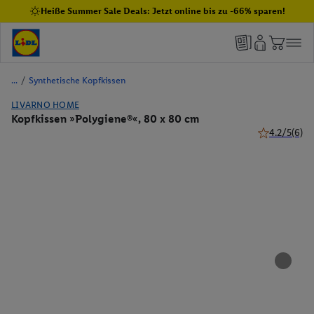
Heiße Summer Sale Deals: Jetzt online bis zu -66% sparen!
/
Synthetische Kopfkissen
LIVARNO HOME
Kopfkissen »Polygiene®«, 80 x 80 cm
4.2/5
(6)
4.2 von 5 St