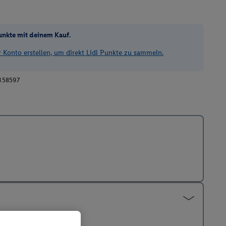
unkte mit deinem Kauf.
Konto erstellen, um direkt Lidl Punkte zu sammeln.
358597