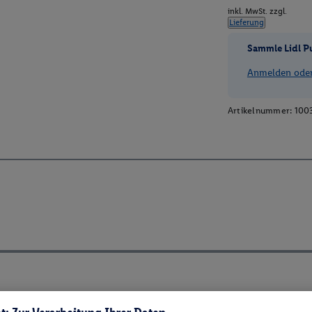
inkl. MwSt. zzgl.
Lieferung
Sammle Lidl P
Anmelden oder 
Artikelnummer:
100
ch ElektroG und BattVO-BattDG