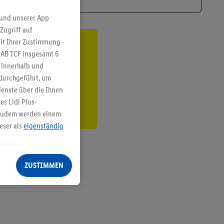
 und unserer App
Zugriff auf
it Ihrer Zustimmung -
ren³²ᵃ
IAB TCF insgesamt
6
g innerhalb und
den
 durchgeführt, um
enste über die Ihnen
s Lidl Plus-
. Zudem werden einem
eser als
eigenständig
eren Diensten
Lidl-Dienste, Ihr
ZUSTIMMEN
echt - sowie Ihre
ch dem Speichern von
sogenannten
 zur Leistungs-/
ur technischen