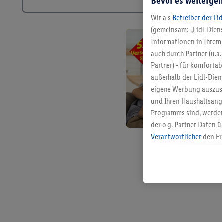
Bevor es weitergeh
Wir als
Betreiber der Li
(gemeinsam: „Lidl-Diens
Informationen in Ihrem 
auch durch Partner (u.a
Partner) - für komforta
außerhalb der Lidl-Die
eigene Werbung auszust
und Ihren Haushaltsang
Programms sind, werden
der o.g. Partner Daten ü
Verantwortlicher
den Er
Die Erstellung personal
angereicherten Profilen
Kaufverhalten in den Li
genauen Standortdaten)
und/ oder dem Zugriff 
Segmenten). Im Zusamme
Erfolgsmessung der Wer