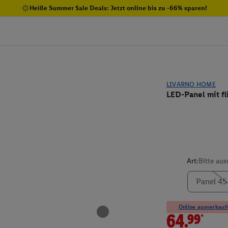
Heiße Summer Sale Deals: Jetzt online bis zu -66% sparen!
LIVARNO HOME
LED-Panel mit f
Art:
Bitte au
Panel 45
Online ausverkauft
64.99*