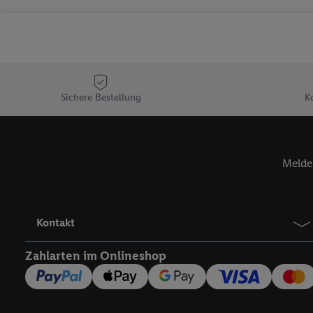
Sicherung und Optimie
Sofern Sie hier Ihre Zus
Plus-Konto einloggen, 
Verantwortlichkeit mit
zu erstellen (die sogen
können, um Sie in von 
Sichere Bestellung
K
Hierzu wird von uns un
Adresse in gemeinsamer 
Zudem erlauben Sie uns,
Melde 
den Lidl-Diensten einzus
Wenn das der Fall ist, g
Kundenkonto-Referenz, 
verwenden, um Sie wied
Kontakt
Insbesondere können Sie
werden, damit wir Ihnen
Zahlarten im Onlineshop
Nutzung der Utiq-Techno
widerrufen - jederzeit 
Telekommunikations-basi