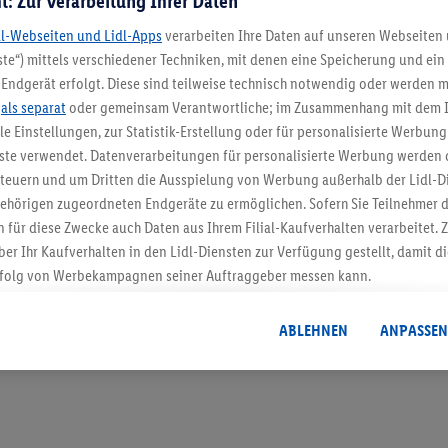
t: Zur Verarbeitung Ihrer Daten
dl-Webseiten und Lidl-Apps
verarbeiten Ihre Daten auf unseren Webseiten
te“) mittels verschiedener Techniken, mit denen eine Speicherung und ein 
Endgerät erfolgt. Diese sind teilweise technisch notwendig oder werden m
5.95 € Versand spa
.
als separat
oder gemeinsam Verantwortliche; im Zusammenhang mit dem 
ble Einstellungen, zur Statistik-Erstellung oder für personalisierte Werbun
Jetzt zum Newsletter anmel
nste verwendet. Datenverarbeitungen für personalisierte Werbung werden
euern und um Dritten die Ausspielung von Werbung außerhalb der Lidl-Di
Gutschein sichern!
ehörigen zugeordneten Endgeräte zu ermöglichen. Sofern Sie Teilnehmer de
 für diese Zwecke auch Daten aus Ihrem Filial-Kaufverhalten verarbeitet
ber Ihr Kaufverhalten in den Lidl-Diensten zur Verfügung gestellt, damit di
folg von Werbekampagnen seiner Auftraggeber messen kann.
isierter Werbung basiert auf der Generierung von auch mit Daten von and
. Dies umfasst die Zusammenführung von Daten (z.B. über Ihre Nutzung der 
ABLEHNEN
ANPASSEN
dl-Diensten, Informationen aus Ihrem Kundenkonto - z.B. Alter oder Geschl
 auch über verschiedene Endgeräte und Lidl-Dienste hinweg einschließli
auf Informationen auf Ihren Endgeräten zur Erstellung von Zielgruppen (
nhang mit dem Ausspielen dieser Werbung erfolgen Verarbeitungen auch
bung, zur Zielgruppenforschung, zur Entwicklung von Angeboten sowie z