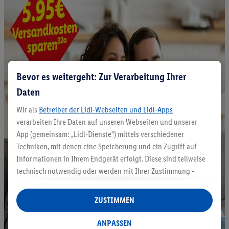
Bevor es weitergeht: Zur Verarbeitung Ihrer
Daten
Wir als
Betreiber der Lidl-Webseiten und Lidl-Apps
verarbeiten Ihre Daten auf unseren Webseiten und unserer
App (gemeinsam: „Lidl-Dienste“) mittels verschiedener
Techniken, mit denen eine Speicherung und ein Zugriff auf
Informationen in Ihrem Endgerät erfolgt. Diese sind teilweise
technisch notwendig oder werden mit Ihrer Zustimmung -
auch durch Partner (u.a.
als separat
oder gemeinsam
Verantwortliche; im Zusammenhang mit dem IAB TCF
ZUSTIMMEN
insgesamt
6
Partner) - für komfortable Einstellungen, zur
Statistik-Erstellung oder für personalisierte Werbung
ANPASSEN