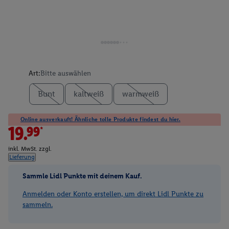
Art:
Bitte auswählen
Bunt
kaltweiß
warmweiß
Online ausverkauft! Ähnliche tolle Produkte findest du hier.
19.99*
inkl. MwSt. zzgl.
Lieferung
Sammle Lidl Punkte mit deinem Kauf.
Anmelden oder Konto erstellen, um direkt Lidl Punkte zu
sammeln.