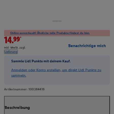
Online ausverkauft! Ähnliche tolle Produkte findest du hier.
14.99*
Benachrichtige mich
inkl. MwSt. zzgl.
Lieferung
Sammle Lidl Punkte mit deinem Kauf.
Anmelden oder Konto erstellen, um direkt Lidl Punkte zu
sammeln.
Artikelnummer:
100384416
Beschreibung