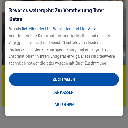
Bevor es weitergeht: Zur Verarbeitung Ihrer
Daten
Wir als
Betreiber der Lidl-Webseiten und Lidl-Apps
verarbeiten Ihre Daten auf unseren Webseiten und unserer
App (gemeinsam: „Lidl-Dienste“) mittels verschiedener
Techniken, mit denen eine Speicherung und ein Zugriff auf
Informationen in Ihrem Endgerät erfolgt. Diese sind teilweise
technisch notwendig oder werden mit Ihrer Zustimmung -
auch durch Partner (u.a.
als separat
oder gemeinsam
5.95 € Versand sparen³²ᵃ
Verantwortliche; im Zusammenhang mit dem IAB TCF
ZUSTIMMEN
insgesamt
6
Partner) - für komfortable Einstellungen, zur
Jetzt zum Newsletter anmelden
Statistik-Erstellung oder für personalisierte Werbung
ANPASSEN
Gutschein sichern!
innerhalb und außerhalb der Lidl-Dienste verwendet.
Datenverarbeitungen für personalisierte Werbung werden
ABLEHNEN
durchgeführt, um eigene Werbung auszusteuern und um
Dritten die Ausspielung von Werbung außerhalb der Lidl-
Dienste über die Ihnen und Ihren Haushaltsangehörigen