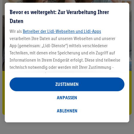
Bevor es weitergeht: Zur Verarbeitung Ihrer
Daten
Wir als
Betreiber der Lidl-Webseiten und Lidl-Apps
verarbeiten Ihre Daten auf unseren Webseiten und unserer
App (gemeinsam: „Lidl-Dienste“) mittels verschiedener
Techniken, mit denen eine Speicherung und ein Zugriff auf
Informationen in Ihrem Endgerät erfolgt. Diese sind teilweise
technisch notwendig oder werden mit Ihrer Zustimmung -
auch durch Partner (u.a.
als separat
oder gemeinsam
5.95 € Versand sparen³²ᵃ
Verantwortliche; im Zusammenhang mit dem IAB TCF
ZUSTIMMEN
insgesamt
6
Partner) - für komfortable Einstellungen, zur
Jetzt zum Newsletter anmelden
Statistik-Erstellung oder für personalisierte Werbung
ANPASSEN
innerhalb und außerhalb der Lidl-Dienste verwendet.
Gutschein sichern!
Datenverarbeitungen für personalisierte Werbung werden
ABLEHNEN
durchgeführt, um eigene Werbung auszusteuern und um
Dritten die Ausspielung von Werbung außerhalb der Lidl-
Dienste über die Ihnen und Ihren Haushaltsangehörigen