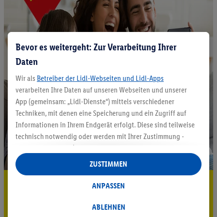
Bevor es weitergeht: Zur Verarbeitung Ihrer
Daten
Wir als
Betreiber der Lidl-Webseiten und Lidl-Apps
verarbeiten Ihre Daten auf unseren Webseiten und unserer
App (gemeinsam: „Lidl-Dienste“) mittels verschiedener
Techniken, mit denen eine Speicherung und ein Zugriff auf
Informationen in Ihrem Endgerät erfolgt. Diese sind teilweise
technisch notwendig oder werden mit Ihrer Zustimmung -
auch durch Partner (u.a.
als separat
oder gemeinsam
Verantwortliche; im Zusammenhang mit dem IAB TCF
ZUSTIMMEN
insgesamt
6
Partner) - für komfortable Einstellungen, zur
5.95 € Versand sparen³²ᵃ
Statistik-Erstellung oder für personalisierte Werbung
ANPASSEN
innerhalb und außerhalb der Lidl-Dienste verwendet.
Jetzt zum Newsletter anmelden
Datenverarbeitungen für personalisierte Werbung werden
ABLEHNEN