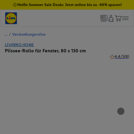
Heiße Summer Sale Deals: Jetzt online bis zu -66% sparen!
/
Verdunklungsrollos
LIVARNO HOME
Plissee-Rollo für Fenster, 80 x 130 cm
4.4/5
(8)
4.4 von 5 Ste