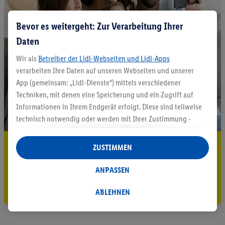
Bevor es weitergeht: Zur Verarbeitung Ihrer
Daten
Wir als
Betreiber der Lidl-Webseiten und Lidl-Apps
verarbeiten Ihre Daten auf unseren Webseiten und unserer
App (gemeinsam: „Lidl-Dienste“) mittels verschiedener
Techniken, mit denen eine Speicherung und ein Zugriff auf
Informationen in Ihrem Endgerät erfolgt. Diese sind teilweise
technisch notwendig oder werden mit Ihrer Zustimmung -
auch durch Partner (u.a.
als separat
oder gemeinsam
Verantwortliche; im Zusammenhang mit dem IAB TCF
5.95 € Versand sparen³²ᵃ
ZUSTIMMEN
insgesamt
6
Partner) - für komfortable Einstellungen, zur
Jetzt zum Newsletter anmelden
Statistik-Erstellung oder für personalisierte Werbung
ANPASSEN
innerhalb und außerhalb der Lidl-Dienste verwendet.
Gutschein sichern!
Datenverarbeitungen für personalisierte Werbung werden
ABLEHNEN
durchgeführt, um eigene Werbung auszusteuern und um
Dritten die Ausspielung von Werbung außerhalb der Lidl-