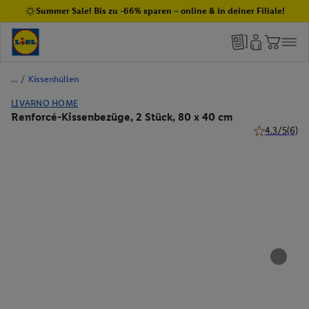
Summer Sale! Bis zu -66% sparen – online & in deiner Filiale!
/
Kissenhüllen
LIVARNO HOME
Renforcé-Kissenbezüge, 2 Stück, 80 x 40 cm
4.3/5
(6)
4.3 von 5 St