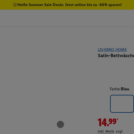
Heiße Summer Sale Deals: Jetzt online bis zu -66% sparen!
LIVARNO HOME
Satin-Bettwäsche
Farbe:
Blau
14.99*
inkl. MwSt. zzgl.