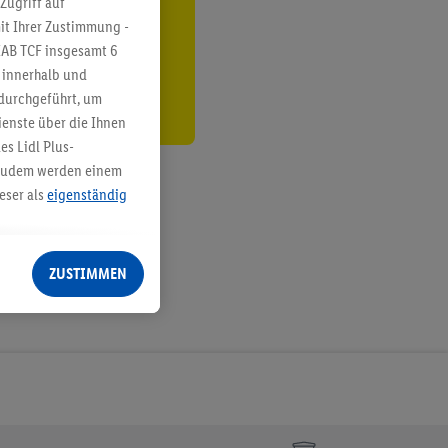
Zugriff auf
it Ihrer Zustimmung -
den
IAB TCF insgesamt
6
g innerhalb und
 durchgeführt, um
enste über die Ihnen
s Lidl Plus-
. Zudem werden einem
eser als
eigenständig
eren Diensten
Lidl-Dienste, Ihr
ZUSTIMMEN
echt - sowie Ihre
ch dem Speichern von
sogenannten
 zur Leistungs-/
ur technischen
n Ihr bestehendes Lidl