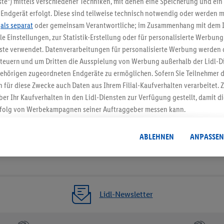
te“) mittels verschiedener Techniken, mit denen eine Speicherung und ein 
Endgerät erfolgt. Diese sind teilweise technisch notwendig oder werden m
Jetzt zum Newsletter anmel
.
als separat
oder gemeinsam Verantwortliche; im Zusammenhang mit dem 
ble Einstellungen, zur Statistik-Erstellung oder für personalisierte Werbun
Gutschein sichern!
nste verwendet. Datenverarbeitungen für personalisierte Werbung werden
euern und um Dritten die Ausspielung von Werbung außerhalb der Lidl-Di
ehörigen zugeordneten Endgeräte zu ermöglichen. Sofern Sie Teilnehmer de
 für diese Zwecke auch Daten aus Ihrem Filial-Kaufverhalten verarbeitet
ber Ihr Kaufverhalten in den Lidl-Diensten zur Verfügung gestellt, damit di
folg von Werbekampagnen seiner Auftraggeber messen kann.
isierter Werbung basiert auf der Generierung von auch mit Daten von and
. Dies umfasst die Zusammenführung von Daten (z.B. über Ihre Nutzung der 
ABLEHNEN
ANPASSEN
dl-Diensten, Informationen aus Ihrem Kundenkonto - z.B. Alter oder Geschl
 auch über verschiedene Endgeräte und Lidl-Dienste hinweg einschließli
auf Informationen auf Ihren Endgeräten zur Erstellung von Zielgruppen (
nhang mit dem Ausspielen dieser Werbung erfolgen Verarbeitungen auch
bung, zur Zielgruppenforschung, zur Entwicklung von Angeboten sowie z
Lidl-Newsletter
rung dieser Werbeausspielungen.
timmung dazu erteilen und danach ein Lidl Plus-Konto erstellen bzw. sich i