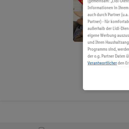
(gemeinsam: „Lidl-Diens
Informationen in Ihrem 
auch durch Partner (u.a
Partner) - für komforta
außerhalb der Lidl-Die
eigene Werbung auszust
und Ihren Haushaltsang
Programms sind, werden
der o.g. Partner Daten ü
Verantwortlicher
den Er
Die Erstellung personal
angereicherten Profilen
Kaufverhalten in den Li
genauen Standortdaten)
und/ oder dem Zugriff 
Segmenten). Im Zusamme
Erfolgsmessung der Wer
Sicherung und Optimie
Sofern Sie hier Ihre Zus