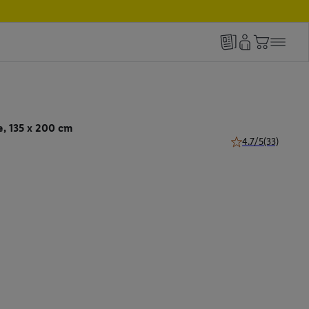
, 135 x 200 cm
4.7/5
(33)
4.7 von 5 Sternen 