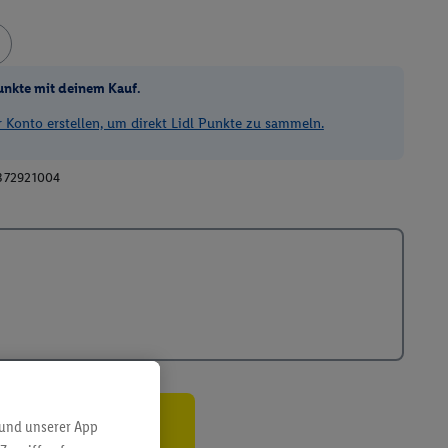
unkte mit deinem Kauf.
Konto erstellen, um direkt Lidl Punkte zu sammeln.
372921004
 und unserer App
ren³²ᵃ