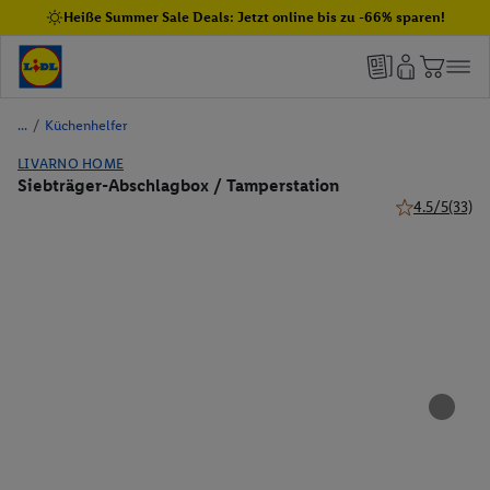
Heiße Summer Sale Deals: Jetzt online bis zu -66% sparen!
/
Küchenhelfer
LIVARNO HOME
Siebträger-Abschlagbox / Tamperstation
4.5/5
(33)
4.5 von 5 Ste