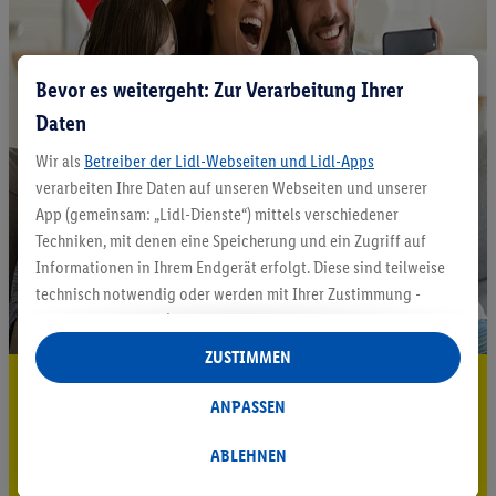
Bevor es weitergeht: Zur Verarbeitung Ihrer
Daten
Wir als
Betreiber der Lidl-Webseiten und Lidl-Apps
verarbeiten Ihre Daten auf unseren Webseiten und unserer
App (gemeinsam: „Lidl-Dienste“) mittels verschiedener
Techniken, mit denen eine Speicherung und ein Zugriff auf
Informationen in Ihrem Endgerät erfolgt. Diese sind teilweise
technisch notwendig oder werden mit Ihrer Zustimmung -
auch durch Partner (u.a.
als separat
oder gemeinsam
Verantwortliche; im Zusammenhang mit dem IAB TCF
ZUSTIMMEN
insgesamt
6
Partner) - für komfortable Einstellungen, zur
5.95 € Versand sparen³²ᵃ
Statistik-Erstellung oder für personalisierte Werbung
ANPASSEN
Jetzt zum Newsletter anmelden
innerhalb und außerhalb der Lidl-Dienste verwendet.
Datenverarbeitungen für personalisierte Werbung werden
ABLEHNEN
Gutschein sichern!
durchgeführt, um eigene Werbung auszusteuern und um