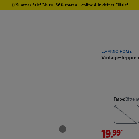
Summer Sale! Bis zu -66% sparen – online & in deiner Filiale!
LIVARNO HOME
Vintage-Teppich
Farbe:
Bitte 
19.99*