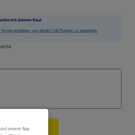
unkte mit deinem Kauf.
Konto erstellen, um direkt Lidl Punkte zu sammeln.
392716
 und unserer App
ren³²ᵃ