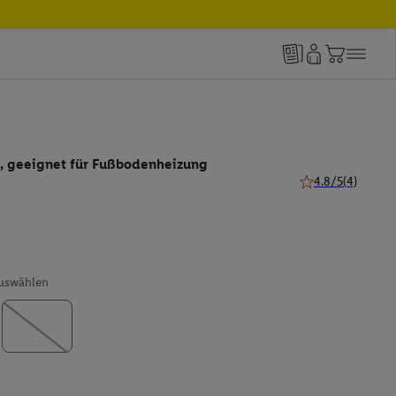
, geeignet für Fußbodenheizung
4.8/5
(4)
4.8 von 5 Sternen
auswählen