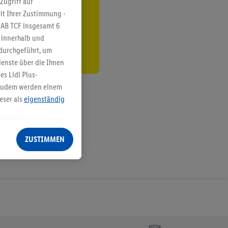
Zugriff auf
it Ihrer Zustimmung -
den
IAB TCF insgesamt
6
g innerhalb und
 durchgeführt, um
enste über die Ihnen
s Lidl Plus-
. Zudem werden einem
eser als
eigenständig
eren Diensten
Lidl-Dienste, Ihr
ZUSTIMMEN
echt - sowie Ihre
ch dem Speichern von
sogenannten
 zur Leistungs-/
ur technischen
n Ihr bestehendes Lidl