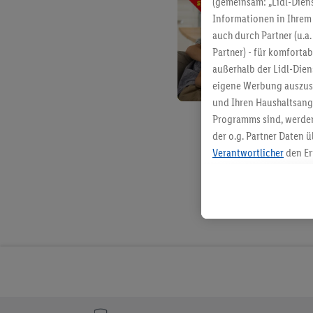
(gemeinsam: „Lidl-Diens
Informationen in Ihrem 
auch durch Partner (u.a
Partner) - für komforta
außerhalb der Lidl-Die
eigene Werbung auszust
und Ihren Haushaltsang
Programms sind, werden
der o.g. Partner Daten ü
Verantwortlicher
den Er
Die Erstellung personal
angereicherten Profilen
Kaufverhalten in den Li
genauen Standortdaten)
und/ oder dem Zugriff 
Segmenten). Im Zusamme
Erfolgsmessung der Wer
Sicherung und Optimie
Sofern Sie hier Ihre Zus