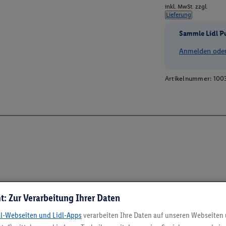
inkl. MwSt. zzgl.
Lieferung
Sammle Lidl P
Anmelden oder 
Artikelnummer:
100
t: Zur Verarbeitung Ihrer Daten
dl-Webseiten und Lidl-Apps
verarbeiten Ihre Daten auf unseren Webseiten
5.95 € Versand spa