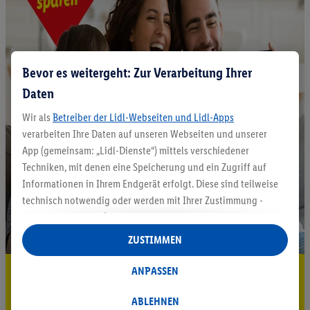
Bevor es weitergeht: Zur Verarbeitung Ihrer
Daten
Wir als
Betreiber der Lidl-Webseiten und Lidl-Apps
verarbeiten Ihre Daten auf unseren Webseiten und unserer
App (gemeinsam: „Lidl-Dienste“) mittels verschiedener
Techniken, mit denen eine Speicherung und ein Zugriff auf
Informationen in Ihrem Endgerät erfolgt. Diese sind teilweise
technisch notwendig oder werden mit Ihrer Zustimmung -
auch durch Partner (u.a.
als separat
oder gemeinsam
Verantwortliche; im Zusammenhang mit dem IAB TCF
ZUSTIMMEN
insgesamt
6
Partner) - für komfortable Einstellungen, zur
Statistik-Erstellung oder für personalisierte Werbung
ANPASSEN
5.95 € Versand sparen³²ᵃ
innerhalb und außerhalb der Lidl-Dienste verwendet.
Jetzt zum Newsletter anmelden
Datenverarbeitungen für personalisierte Werbung werden
ABLEHNEN