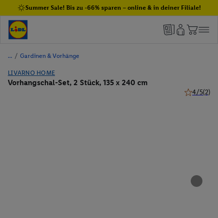
Summer Sale! Bis zu -66% sparen – online & in deiner Filiale!
/
Gardinen & Vorhänge
LIVARNO HOME
Vorhangschal-Set, 2 Stück, 135 x 240 cm
4/5
(2)
4 von 5 Ste