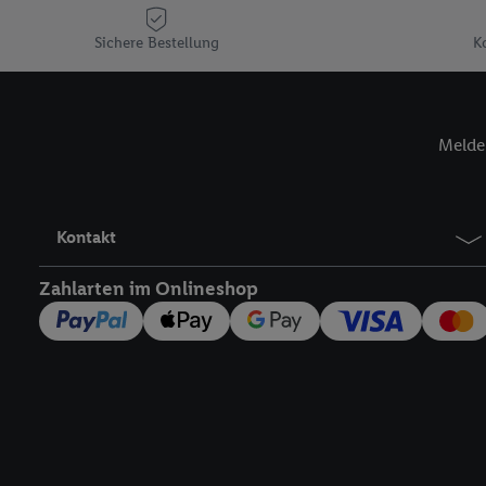
Plus-Konto einloggen, 
Sichere Bestellung
K
Verantwortlichkeit mit
zu erstellen (die sogen
können, um Sie in von 
Hierzu wird von uns un
Melde 
Adresse in gemeinsamer 
Zudem erlauben Sie uns,
den Lidl-Diensten einzus
Wenn das der Fall ist, g
Kontakt
Kundenkonto-Referenz, 
verwenden, um Sie wied
Zahlarten im Onlineshop
Insbesondere können Sie
werden, damit wir Ihnen
Nutzung der Utiq-Techno
widerrufen - jederzeit 
Telekommunikations-basi
die Lidl-Dienste) wider
Durch einen Klick auf „