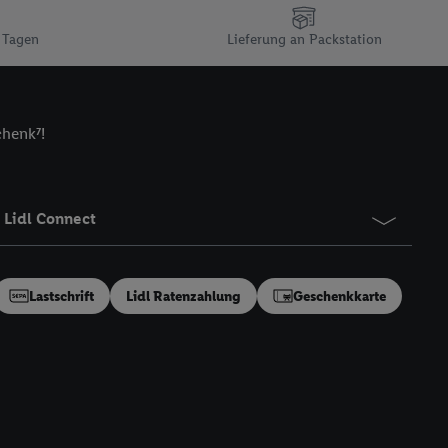
n gemeinsamer
 Tagen
Lieferung an Packstation
zielle Online-Kennung
Kennung verwenden
ung auszuspielen.
 umgewandelte E-Mail-
chenk⁷!
 Utiq-Technologie in
 Sie verfügbar ist.
dresse und einer
Lidl Connect
en diese Kennung
nsten zu erfassen.
 von Dritten betrieben
Lastschrift
Lidl Ratenzahlung
Geschenkkarte
gung speziell zur
ung generell zu
en“/„Nutzung der
inwilligung (nur für
von Utiq
.
ch einen Klick auf