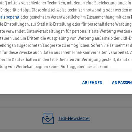
5.95 € Versand spa
te“) mittels verschiedener Techniken, mit denen eine Speicherung und ein 
Endgerät erfolgt. Diese sind teilweise technisch notwendig oder werden m
Jetzt zum Newsletter anmel
.
als separat
oder gemeinsam Verantwortliche; im Zusammenhang mit dem 
ble Einstellungen, zur Statistik-Erstellung oder für personalisierte Werbun
Gutschein sichern!
nste verwendet. Datenverarbeitungen für personalisierte Werbung werden
euern und um Dritten die Ausspielung von Werbung außerhalb der Lidl-Di
ehörigen zugeordneten Endgeräte zu ermöglichen. Sofern Sie Teilnehmer de
 für diese Zwecke auch Daten aus Ihrem Filial-Kaufverhalten verarbeitet
ber Ihr Kaufverhalten in den Lidl-Diensten zur Verfügung gestellt, damit di
folg von Werbekampagnen seiner Auftraggeber messen kann.
isierter Werbung basiert auf der Generierung von auch mit Daten von and
. Dies umfasst die Zusammenführung von Daten (z.B. über Ihre Nutzung der 
ABLEHNEN
ANPASSEN
dl-Diensten, Informationen aus Ihrem Kundenkonto - z.B. Alter oder Geschl
 auch über verschiedene Endgeräte und Lidl-Dienste hinweg einschließli
auf Informationen auf Ihren Endgeräten zur Erstellung von Zielgruppen (
nhang mit dem Ausspielen dieser Werbung erfolgen Verarbeitungen auch
bung, zur Zielgruppenforschung, zur Entwicklung von Angeboten sowie z
Lidl-Newsletter
rung dieser Werbeausspielungen.
timmung dazu erteilen und danach ein Lidl Plus-Konto erstellen bzw. sich i