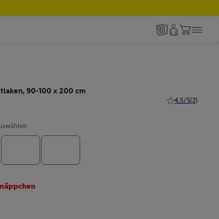
tlaken, 90-100 x 200 cm
4.5/5
(2)
4.5 von 5 Sternen
auswählen
näppchen