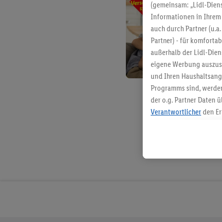
(gemeinsam: „Lidl-Diens
Informationen in Ihrem 
auch durch Partner (u.a
Partner) - für komforta
außerhalb der Lidl-Die
eigene Werbung auszust
und Ihren Haushaltsang
Programms sind, werden
der o.g. Partner Daten ü
Verantwortlicher
den Er
Die Erstellung personal
angereicherten Profilen
Kaufverhalten in den Li
genauen Standortdaten)
und/ oder dem Zugriff 
Segmenten). Im Zusamme
Erfolgsmessung der Wer
Sicherung und Optimie
Sofern Sie hier Ihre Zus