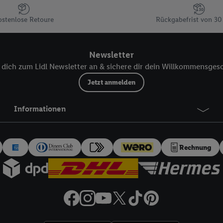
kann darüber hinaus auch Ihre dort angegebene E-Mail-Adresse von uns i
ostenlose Retoure
Rückgabefrist von 30
 einem der oben genannten Partner verwendet werden, um daraus eine spe
annte EUID), die wir sodann ähnlich wie die sogleich beschriebene Utiq-
Dritten betriebenen Diensten zu erkennen und Ihnen personalisierte Werb
Newsletter
d einem der anderen oben genannten Partner auch Ihre in einen Hashwert
dich zum Lidl Newsletter an & sichere dir dein Willkommensges
Verantwortlichkeit verarbeitet.
 der Utiq SA/NV („Utiq“) und Ihrem
Telekommunikationsnetzbetreiber
, die
Jetzt anmelden
etzen. Utiq prüft zunächst anhand Ihrer IP-Adresse, ob die Technologie für
ibt Utiq Ihre IP-Adresse an Ihren Netzbetreiber weiter, der anhand der IP-A
Informationen
wie z.B. Ihrer Mobilfunknummer, eine Kennung für Utiq erstellt. Wir werd
erzuerkennen und Erkenntnisse über Ihr Nutzungsverhalten in den Lidl-Die
 mittels dieser Technologie auch auf Diensten wiedererkannt werden, die
Rechnung
 dort personalisierte Werbung ausspielen können. Sie können Ihre Einwilli
logie - zusätzlich zur weiter unten erläuterten Möglichkeit, Ihre Einwillig
auch über
das Datenschutzportal von Utiq („consenthub“)
oder über „Anpass
erten Utiq-Technologie für digitales Marketing“ am unteren Ende dieser E
rufen. Weitere Informationen finden Sie in den
Datenschutzbestimmungen 
Ablehnen“ können Sie nur den Einsatz notwendiger Techniken zulassen. Dur