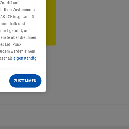
ren³²ᵃ
Zugriff auf
it Ihrer Zustimmung -
den
IAB TCF insgesamt
6
g innerhalb und
 durchgeführt, um
enste über die Ihnen
s Lidl Plus-
. Zudem werden einem
eser als
eigenständig
eren Diensten
Lidl-Dienste, Ihr
ZUSTIMMEN
echt - sowie Ihre
ch dem Speichern von
sogenannten
 zur Leistungs-/
ur technischen
n Ihr bestehendes Lidl