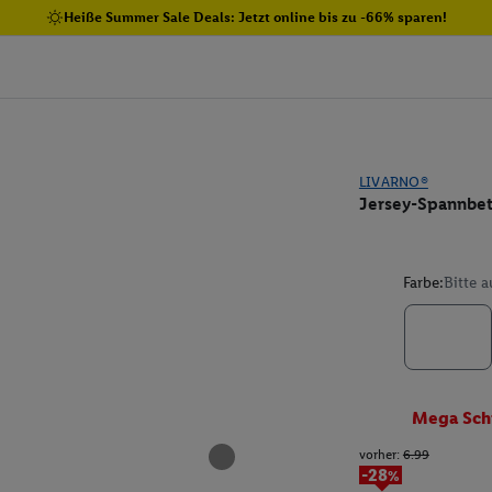
Heiße Summer Sale Deals: Jetzt online bis zu -66% sparen!
LIVARNO®
Jersey-Spannbet
Farbe:
Bitte 
Mega Sch
vorher:
6.99
-28%