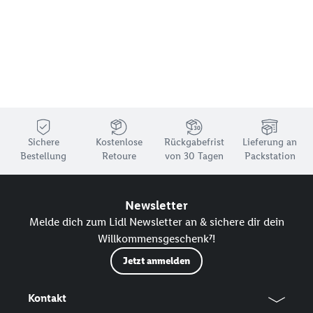
Sichere
Kostenlose
Rückgabefrist
Lieferung an
Bestellung
Retoure
von 30 Tagen
Packstation
Newsletter
Melde dich zum Lidl Newsletter an & sichere dir dein
Willkommensgeschenk⁷!
Jetzt anmelden
Kontakt