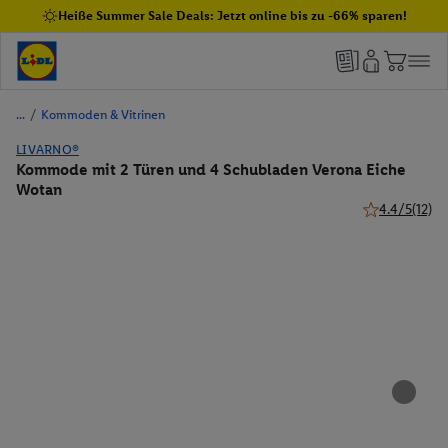
Heiße Summer Sale Deals: Jetzt online bis zu -66% sparen!
/
Kommoden & Vitrinen
LIVARNO®
Kommode mit 2 Türen und 4 Schubladen Verona Eiche
Wotan
4.4/5
(12)
4.4 von 5 Ste