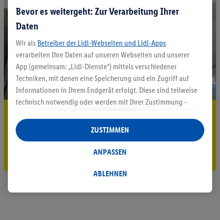
Bevor es weitergeht: Zur Verarbeitung Ihrer
Daten
Wir als
Betreiber der Lidl-Webseiten und Lidl-Apps
verarbeiten Ihre Daten auf unseren Webseiten und unserer
App (gemeinsam: „Lidl-Dienste“) mittels verschiedener
Techniken, mit denen eine Speicherung und ein Zugriff auf
Informationen in Ihrem Endgerät erfolgt. Diese sind teilweise
technisch notwendig oder werden mit Ihrer Zustimmung -
5.95 € Versand sparen³²ᵃ
auch durch Partner (u.a.
als separat
oder gemeinsam
Verantwortliche; im Zusammenhang mit dem IAB TCF
ZUSTIMMEN
Jetzt zum Newsletter anmelden
insgesamt
6
Partner) - für komfortable Einstellungen, zur
Statistik-Erstellung oder für personalisierte Werbung
ANPASSEN
Gutschein sichern!
innerhalb und außerhalb der Lidl-Dienste verwendet.
Datenverarbeitungen für personalisierte Werbung werden
ABLEHNEN
durchgeführt, um eigene Werbung auszusteuern und um
Dritten die Ausspielung von Werbung außerhalb der Lidl-
Dienste über die Ihnen und Ihren Haushaltsangehörigen
zugeordneten Endgeräte zu ermöglichen. Sofern Sie