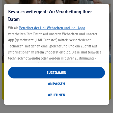
Bevor es weitergeht: Zur Verarbeitung Ihrer
Daten
Wir als
Betreiber der Lidl-Webseiten und Lidl-Apps
verarbeiten Ihre Daten auf unseren Webseiten und unserer
App (gemeinsam: „Lidl-Dienste“) mittels verschiedener
Techniken, mit denen eine Speicherung und ein Zugriff auf
Informationen in Ihrem Endgerät erfolgt. Diese sind teilweise
technisch notwendig oder werden mit Ihrer Zustimmung -
auch durch Partner (u.a.
als separat
oder gemeinsam
5.95 € Versand sparen³²ᵃ
Verantwortliche; im Zusammenhang mit dem IAB TCF
ZUSTIMMEN
insgesamt
6
Partner) - für komfortable Einstellungen, zur
Jetzt zum Newsletter anmelden
Statistik-Erstellung oder für personalisierte Werbung
ANPASSEN
innerhalb und außerhalb der Lidl-Dienste verwendet.
Gutschein sichern!
Datenverarbeitungen für personalisierte Werbung werden
ABLEHNEN
durchgeführt, um eigene Werbung auszusteuern und um
Dritten die Ausspielung von Werbung außerhalb der Lidl-
Dienste über die Ihnen und Ihren Haushaltsangehörigen