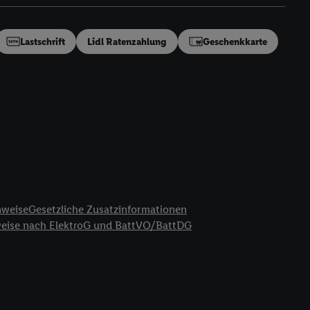
en“/„Nutzung der
inwilligung (nur für
von Utiq
.
Lastschrift
Lidl Ratenzahlung
Geschenkkarte
ch einen Klick auf
ndung sämtlicher
t, Ihre Einwilligung
ngen
.
Die Impressen
as gilt auch für die
B TCF für Werbung und
reitstellung und
en Quellen,
ter Informationen,
nweise
Gesetzliche Zusatzinformationen
rten Utiq-
weise nach ElektroG und BattVO/BattDG
ichern von oder
Analyse von
erwendung