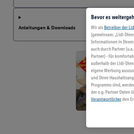
Bevor es weitergeh
Wir als
Betreiber der Li
Anleitungen & Downloads
(gemeinsam: „Lidl-Diens
Informationen in Ihrem 
auch durch Partner (u.a
Partner) - für komforta
außerhalb der Lidl-Die
eigene Werbung auszust
und Ihren Haushaltsang
Programms sind, werden
der o.g. Partner Daten ü
Verantwortlicher
den Er
Die Erstellung personal
angereicherten Profilen
Kaufverhalten in den Li
genauen Standortdaten)