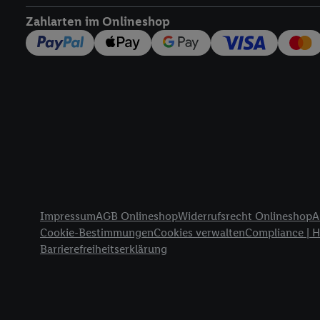
widerrufen - jederzeit 
Zahlarten im Onlineshop
Telekommunikations-basi
die Lidl-Dienste) wider
Durch einen Klick auf „
„Zustimmen“ stimmen Si
genannten Partner zu. W
jederzeit mit Wirkung f
finden Sie hier.
Unter „A
nachfolgend schlagwort
Erfolgsmessung:
Gewährleistung der Sic
Anzeige von Werbung un
Rechtliche Informationen
Verknüpfung verschiede
Impressum
AGB Onlineshop
Widerrufsrecht Onlineshop
A
Messung des Erfolgs v
Cookie-Bestimmungen
Cookies verwalten
Compliance | 
Technologie für digital
Barrierefreiheitserklärung
Verwendung genauer 
Zugriff auf Informa
Zielgruppen durch 