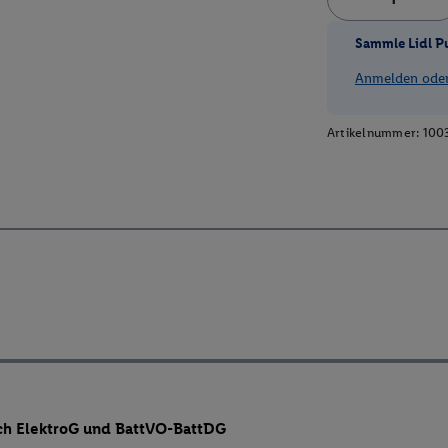
Sammle Lidl P
Anmelden oder 
Artikelnummer:
100
ch ElektroG und BattVO-BattDG