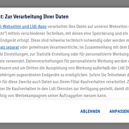
t: Zur Verarbeitung Ihrer Daten
dl-Webseiten und Lidl-Apps
verarbeiten Ihre Daten auf unseren Webseiten
te“) mittels verschiedener Techniken, mit denen eine Speicherung und ein 
Endgerät erfolgt. Diese sind teilweise technisch notwendig oder werden m
.
als separat
oder gemeinsam Verantwortliche; im Zusammenhang mit dem 
ble Einstellungen, zur Statistik-Erstellung oder für personalisierte Werbun
nste verwendet. Datenverarbeitungen für personalisierte Werbung werden
5.95 € Versand spa
euern und um Dritten die Ausspielung von Werbung außerhalb der Lidl-Di
Jetzt zum Newsletter anmel
ehörigen zugeordneten Endgeräte zu ermöglichen. Sofern Sie Teilnehmer de
 für diese Zwecke auch Daten aus Ihrem Filial-Kaufverhalten verarbeitet
ber Ihr Kaufverhalten in den Lidl-Diensten zur Verfügung gestellt, damit di
Gutschein sichern!
folg von Werbekampagnen seiner Auftraggeber messen kann.
isierter Werbung basiert auf der Generierung von auch mit Daten von and
. Dies umfasst die Zusammenführung von Daten (z.B. über Ihre Nutzung der 
ABLEHNEN
ANPASSEN
dl-Diensten, Informationen aus Ihrem Kundenkonto - z.B. Alter oder Geschl
 auch über verschiedene Endgeräte und Lidl-Dienste hinweg einschließli