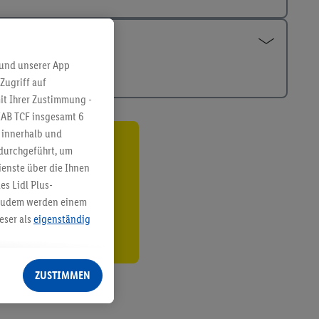
 und unserer App
Zugriff auf
it Ihrer Zustimmung -
IAB TCF insgesamt
6
g innerhalb und
 durchgeführt, um
ren³²ᵃ
enste über die Ihnen
den
s Lidl Plus-
. Zudem werden einem
eser als
eigenständig
eren Diensten
Lidl-Dienste, Ihr
ZUSTIMMEN
echt - sowie Ihre
ch dem Speichern von