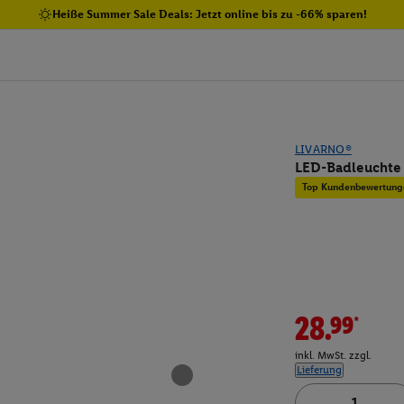
Heiße Summer Sale Deals: Jetzt online bis zu -66% sparen!
LIVARNO®
LED-Badleuchte
Top Kundenbewertung
28.99*
inkl. MwSt. zzgl.
Lieferung