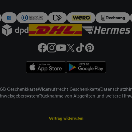
auch über
das Datenschutzportal von Utiq („consenthub“)
oder über „Anpass
erten Utiq-Technologie für digitales Marketing“ am unteren Ende dieser E
rufen. Weitere Informationen finden Sie in den
Datenschutzbestimmungen 
Rechnung
Ablehnen“ können Sie nur den Einsatz notwendiger Techniken zulassen. Dur
e allen Verarbeitungen zu sämtlichen vorgenannten Zwecken unter Einbi
eitere Informationen, auch zur Speicherdauer der Daten und zu Ihrem Rech
ür die Zukunft zu widerrufen, finden Sie in unseren
Datenschutzbestimmu
npassen“ können Sie einzelne Verwendungszwecke oder Partner zulassen; d
artig benannten Zwecke und Funktionen im Rahmen des Einsatzes des IA
herheit, Verhinderung und Aufdeckung von Betrug und Fehlerbehebung, Be
d Inhalten, Abgleichung und Kombination von Daten aus unterschiedlich
ner Endgeräte, Identifikation von Geräten anhand automatisch übermittel
GB Geschenkkarte
Widerrufsrecht Geschenkkarte
Datenschutzhi
on Werbekampagnen durch TTD und Nutzung der Telekommunikations-basie
Hinweisgebersystem
Rücknahme von Altgeräten und weitere Hin
es Marketing, sowie:
Standortdaten. Erstellung von Profilen für personalisierte Werbung. Spe
Vertrag widerrufen
tionen auf einem Endgerät. Entwicklung und Verbesserung der Angebote. 
Statistiken oder Kombinationen von Daten aus verschiedenen Quellen. V