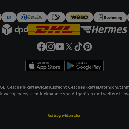
auch über
das Datenschutzportal von Utiq („consenthub“)
oder über „Anpass
erten Utiq-Technologie für digitales Marketing“ am unteren Ende dieser E
rufen. Weitere Informationen finden Sie in den
Datenschutzbestimmungen 
Rechnung
Ablehnen“ können Sie nur den Einsatz notwendiger Techniken zulassen. Dur
e allen Verarbeitungen zu sämtlichen vorgenannten Zwecken unter Einbi
eitere Informationen, auch zur Speicherdauer der Daten und zu Ihrem Rech
ür die Zukunft zu widerrufen, finden Sie in unseren
Datenschutzbestimmu
npassen“ können Sie einzelne Verwendungszwecke oder Partner zulassen; d
artig benannten Zwecke und Funktionen im Rahmen des Einsatzes des IA
herheit, Verhinderung und Aufdeckung von Betrug und Fehlerbehebung, Be
d Inhalten, Abgleichung und Kombination von Daten aus unterschiedlich
ner Endgeräte, Identifikation von Geräten anhand automatisch übermittel
GB Geschenkkarte
Widerrufsrecht Geschenkkarte
Datenschutzhi
on Werbekampagnen durch TTD und Nutzung der Telekommunikations-basie
Hinweisgebersystem
Rücknahme von Altgeräten und weitere Hin
es Marketing, sowie:
Standortdaten. Erstellung von Profilen für personalisierte Werbung. Spe
Vertrag widerrufen
tionen auf einem Endgerät. Entwicklung und Verbesserung der Angebote. 
Statistiken oder Kombinationen von Daten aus verschiedenen Quellen. V