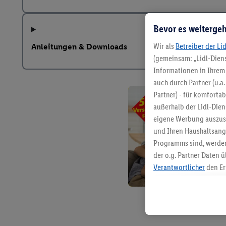
Bevor es weitergeh
Wir als
Betreiber der Li
Anleitungen & Downloads
(gemeinsam: „Lidl-Diens
Informationen in Ihrem 
auch durch Partner (u.a
Partner) - für komforta
außerhalb der Lidl-Die
eigene Werbung auszust
und Ihren Haushaltsang
Programms sind, werden
der o.g. Partner Daten ü
Verantwortlicher
den Er
Die Erstellung personal
angereicherten Profilen
Kaufverhalten in den Li
genauen Standortdaten)