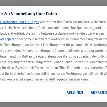
t: Zur Verarbeitung Ihrer Daten
dl-Webseiten und Lidl-Apps
verarbeiten Ihre Daten auf unseren Webseiten
te“) mittels verschiedener Techniken, mit denen eine Speicherung und ein 
Endgerät erfolgt. Diese sind teilweise technisch notwendig oder werden m
.
als separat
oder gemeinsam Verantwortliche; im Zusammenhang mit dem 
ble Einstellungen, zur Statistik-Erstellung oder für personalisierte Werbun
nste verwendet. Datenverarbeitungen für personalisierte Werbung werden
5.95 € Versand spa
euern und um Dritten die Ausspielung von Werbung außerhalb der Lidl-Di
Jetzt zum Newsletter anmel
ehörigen zugeordneten Endgeräte zu ermöglichen. Sofern Sie Teilnehmer de
 für diese Zwecke auch Daten aus Ihrem Filial-Kaufverhalten verarbeitet
ber Ihr Kaufverhalten in den Lidl-Diensten zur Verfügung gestellt, damit di
Gutschein sichern!
folg von Werbekampagnen seiner Auftraggeber messen kann.
isierter Werbung basiert auf der Generierung von auch mit Daten von and
. Dies umfasst die Zusammenführung von Daten (z.B. über Ihre Nutzung der 
ABLEHNEN
ANPASSEN
dl-Diensten, Informationen aus Ihrem Kundenkonto - z.B. Alter oder Geschl
 auch über verschiedene Endgeräte und Lidl-Dienste hinweg einschließli