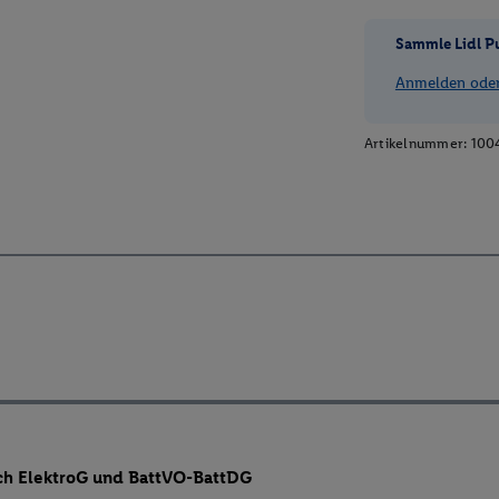
Sammle Lidl P
Anmelden oder 
Artikelnummer:
100
ch ElektroG und BattVO-BattDG