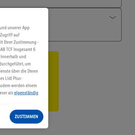
 und unserer App
Zugriff auf
it Ihrer Zustimmung -
IAB TCF insgesamt
6
g innerhalb und
 durchgeführt, um
ren³²ᵃ
enste über die Ihnen
den
s Lidl Plus-
. Zudem werden einem
eser als
eigenständig
eren Diensten
Lidl-Dienste, Ihr
ZUSTIMMEN
echt - sowie Ihre
ch dem Speichern von