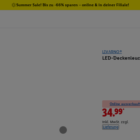
Summer Sale! Bis zu -66% sparen – online & in deiner Filiale!
LIVARNO®
LED-Deckenleuch
Online ausverkauft
34.99*
inkl. MwSt. zzgl.
Lieferung