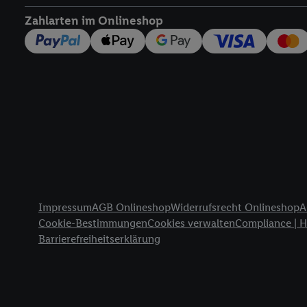
widerrufen - jederzeit 
Zahlarten im Onlineshop
Telekommunikations-basi
die Lidl-Dienste) wider
Durch einen Klick auf „
„Zustimmen“ stimmen Si
genannten Partner zu. W
jederzeit mit Wirkung f
finden Sie hier.
Unter „A
nachfolgend schlagwort
Erfolgsmessung:
Gewährleistung der Sic
Anzeige von Werbung un
Rechtliche Informationen
Verknüpfung verschiede
Impressum
AGB Onlineshop
Widerrufsrecht Onlineshop
A
Messung des Erfolgs v
Cookie-Bestimmungen
Cookies verwalten
Compliance | 
Technologie für digital
Barrierefreiheitserklärung
Verwendung genauer 
Zugriff auf Informa
Zielgruppen durch 