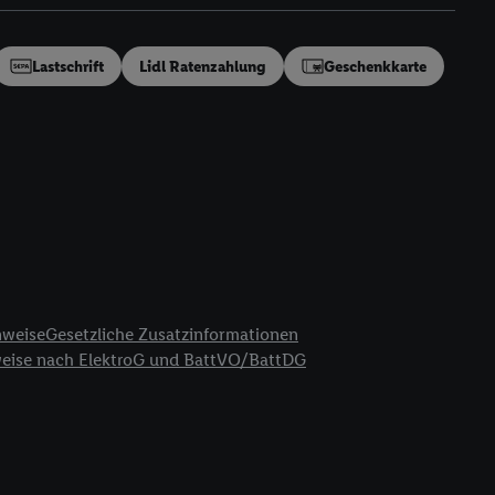
en“/„Nutzung der
inwilligung (nur für
von Utiq
.
Lastschrift
Lidl Ratenzahlung
Geschenkkarte
ch einen Klick auf
ndung sämtlicher
t, Ihre Einwilligung
ngen
.
Die Impressen
as gilt auch für die
B TCF für Werbung und
reitstellung und
en Quellen,
ter Informationen,
nweise
Gesetzliche Zusatzinformationen
rten Utiq-
weise nach ElektroG und BattVO/BattDG
ichern von oder
Analyse von
erwendung