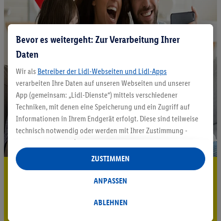
Bevor es weitergeht: Zur Verarbeitung Ihrer
Daten
Wir als
Betreiber der Lidl-Webseiten und Lidl-Apps
verarbeiten Ihre Daten auf unseren Webseiten und unserer
App (gemeinsam: „Lidl-Dienste“) mittels verschiedener
Techniken, mit denen eine Speicherung und ein Zugriff auf
Informationen in Ihrem Endgerät erfolgt. Diese sind teilweise
technisch notwendig oder werden mit Ihrer Zustimmung -
auch durch Partner (u.a.
als separat
oder gemeinsam
Verantwortliche; im Zusammenhang mit dem IAB TCF
ZUSTIMMEN
insgesamt
6
Partner) - für komfortable Einstellungen, zur
5.95 € Versand sparen³²ᵃ
Statistik-Erstellung oder für personalisierte Werbung
ANPASSEN
Jetzt zum Newsletter anmelden
innerhalb und außerhalb der Lidl-Dienste verwendet.
Datenverarbeitungen für personalisierte Werbung werden
ABLEHNEN
Gutschein sichern!
durchgeführt, um eigene Werbung auszusteuern und um