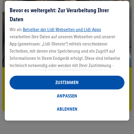
Bevor es weitergeht: Zur Verarbeitung Ihrer
Daten
Wir als
Betreiber der Lidl-Webseiten und Lidl-Apps
verarbeiten Ihre Daten auf unseren Webseiten und unserer
App (gemeinsam: „Lidl-Dienste“) mittels verschiedener
Techniken, mit denen eine Speicherung und ein Zugriff auf
Informationen in Ihrem Endgerät erfolgt. Diese sind teilweise
technisch notwendig oder werden mit Ihrer Zustimmung -
auch durch Partner (u.a.
als separat
oder gemeinsam
5.95 € Versand sparen³²ᵃ
Verantwortliche; im Zusammenhang mit dem IAB TCF
ZUSTIMMEN
Jetzt zum Newsletter anmelden
insgesamt
6
Partner) - für komfortable Einstellungen, zur
Statistik-Erstellung oder für personalisierte Werbung
ANPASSEN
Gutschein sichern!
innerhalb und außerhalb der Lidl-Dienste verwendet.
Datenverarbeitungen für personalisierte Werbung werden
ABLEHNEN
durchgeführt, um eigene Werbung auszusteuern und um
Dritten die Ausspielung von Werbung außerhalb der Lidl-
Dienste über die Ihnen und Ihren Haushaltsangehörigen