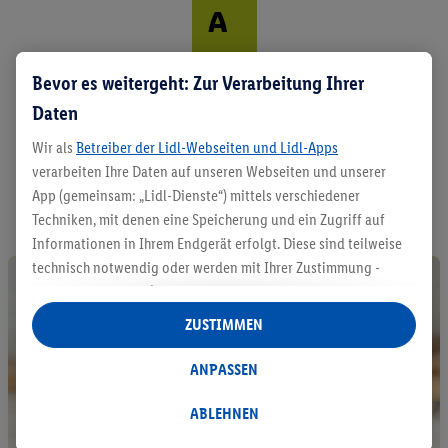
A
us
Bevor es weitergeht: Zur Verarbeitung Ihrer
ze
Daten
it.
Wir als
Betreiber der Lidl-Webseiten und Lidl-Apps
A
verarbeiten Ihre Daten auf unseren Webseiten und unserer
l
App (gemeinsam: „Lidl-Dienste“) mittels verschiedener
l
Techniken, mit denen eine Speicherung und ein Zugriff auf
e
Informationen in Ihrem Endgerät erfolgt. Diese sind teilweise
P
technisch notwendig oder werden mit Ihrer Zustimmung -
r
o
auch durch Partner (u.a.
als separat
oder gemeinsam
d
Verantwortliche; im Zusammenhang mit dem IAB TCF
ZUSTIMMEN
u
insgesamt
6
Partner) - für komfortable Einstellungen, zur
k
Statistik-Erstellung oder für personalisierte Werbung
ANPASSEN
t
innerhalb und außerhalb der Lidl-Dienste verwendet.
e
e
Datenverarbeitungen für personalisierte Werbung werden
ABLEHNEN
n
durchgeführt, um eigene Werbung auszusteuern und um
t