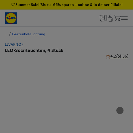
Summer Sale! Bis zu -66% sparen – online & in deiner Filiale!
/
Gartenbeleuchtung
LIVARNO®
LED-Solarleuchten, 4 Stück
4.2/5
(136)
4.2 von 5 Ster