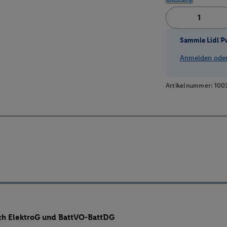
Sammle Lidl P
Anmelden oder 
Artikelnummer:
100
ch ElektroG und BattVO-BattDG