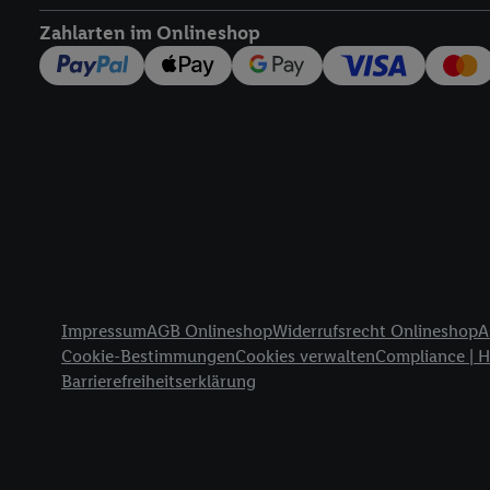
widerrufen - jederzeit 
Zahlarten im Onlineshop
Telekommunikations-basi
die Lidl-Dienste) wider
Durch einen Klick auf „
„Zustimmen“ stimmen Si
genannten Partner zu. W
jederzeit mit Wirkung f
finden Sie hier.
Unter „A
nachfolgend schlagwort
Erfolgsmessung:
Gewährleistung der Sic
Anzeige von Werbung un
Rechtliche Informationen
Verknüpfung verschiede
Impressum
AGB Onlineshop
Widerrufsrecht Onlineshop
A
Messung des Erfolgs v
Cookie-Bestimmungen
Cookies verwalten
Compliance | 
Technologie für digital
Barrierefreiheitserklärung
Verwendung genauer 
Zugriff auf Informa
Zielgruppen durch 