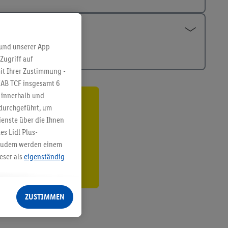
 und unserer App
Zugriff auf
it Ihrer Zustimmung -
IAB TCF insgesamt
6
g innerhalb und
 durchgeführt, um
ren³²ᵃ
enste über die Ihnen
den
s Lidl Plus-
. Zudem werden einem
eser als
eigenständig
eren Diensten
Lidl-Dienste, Ihr
ZUSTIMMEN
echt - sowie Ihre
ch dem Speichern von