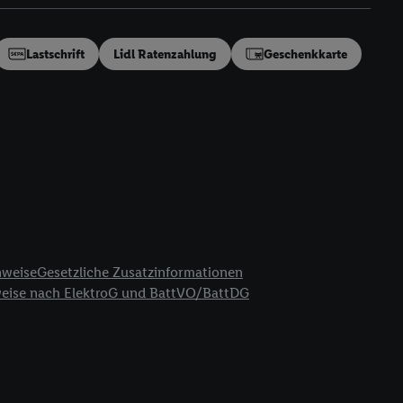
en“/„Nutzung der
inwilligung (nur für
von Utiq
.
Lastschrift
Lidl Ratenzahlung
Geschenkkarte
ch einen Klick auf
ndung sämtlicher
t, Ihre Einwilligung
ngen
.
Die Impressen
as gilt auch für die
B TCF für Werbung und
reitstellung und
en Quellen,
ter Informationen,
nweise
Gesetzliche Zusatzinformationen
rten Utiq-
weise nach ElektroG und BattVO/BattDG
ichern von oder
Analyse von
erwendung