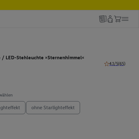
 / LED-Stehleuchte »Sternenhimmel«
4.1/5
(65)
4.1 von 5 Sternen 
swählen
ighteffekt
ohne Starlighteffekt