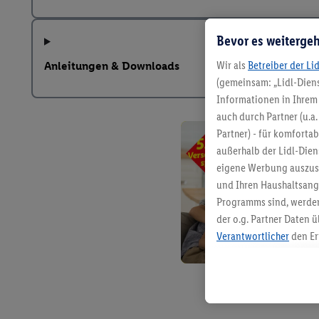
Bevor es weitergeh
Wir als
Betreiber der Li
Anleitungen & Downloads
(gemeinsam: „Lidl-Diens
Informationen in Ihrem 
auch durch Partner (u.a
Partner) - für komforta
außerhalb der Lidl-Die
eigene Werbung auszust
und Ihren Haushaltsang
Programms sind, werden
der o.g. Partner Daten ü
Verantwortlicher
den Er
Die Erstellung personal
angereicherten Profilen
Kaufverhalten in den Li
genauen Standortdaten)