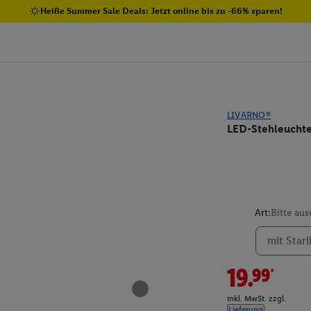
Heiße Summer Sale Deals: Jetzt online bis zu -66% sparen!
LIVARNO®
LED-Stehleuchte
Art:
Bitte au
mit Starl
19.99*
inkl. MwSt. zzgl.
Lieferung