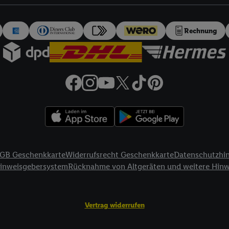
auch über
das Datenschutzportal von Utiq („consenthub“)
oder über „Anpass
erten Utiq-Technologie für digitales Marketing“ am unteren Ende dieser E
rufen. Weitere Informationen finden Sie in den
Datenschutzbestimmungen 
Rechnung
Ablehnen“ können Sie nur den Einsatz notwendiger Techniken zulassen. Dur
e allen Verarbeitungen zu sämtlichen vorgenannten Zwecken unter Einbi
eitere Informationen, auch zur Speicherdauer der Daten und zu Ihrem Rech
ür die Zukunft zu widerrufen, finden Sie in unseren
Datenschutzbestimmu
npassen“ können Sie einzelne Verwendungszwecke oder Partner zulassen; d
artig benannten Zwecke und Funktionen im Rahmen des Einsatzes des IA
herheit, Verhinderung und Aufdeckung von Betrug und Fehlerbehebung, Be
d Inhalten, Abgleichung und Kombination von Daten aus unterschiedlich
ner Endgeräte, Identifikation von Geräten anhand automatisch übermittel
GB Geschenkkarte
Widerrufsrecht Geschenkkarte
Datenschutzhi
on Werbekampagnen durch TTD und Nutzung der Telekommunikations-basie
Hinweisgebersystem
Rücknahme von Altgeräten und weitere Hin
es Marketing, sowie:
Standortdaten. Erstellung von Profilen für personalisierte Werbung. Spe
Vertrag widerrufen
tionen auf einem Endgerät. Entwicklung und Verbesserung der Angebote. 
Statistiken oder Kombinationen von Daten aus verschiedenen Quellen. V