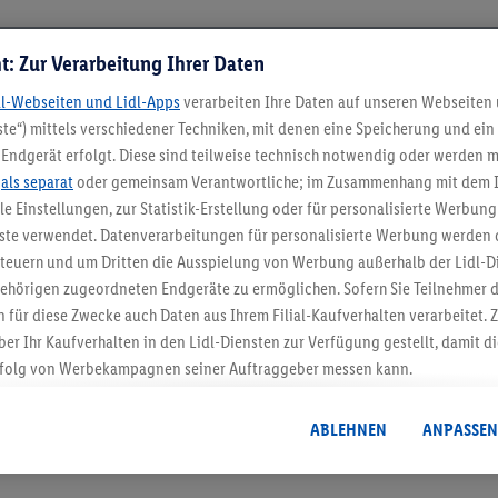
t: Zur Verarbeitung Ihrer Daten
dl-Webseiten und Lidl-Apps
verarbeiten Ihre Daten auf unseren Webseiten
te“) mittels verschiedener Techniken, mit denen eine Speicherung und ein 
Endgerät erfolgt. Diese sind teilweise technisch notwendig oder werden m
.
als separat
oder gemeinsam Verantwortliche; im Zusammenhang mit dem 
ble Einstellungen, zur Statistik-Erstellung oder für personalisierte Werbun
nste verwendet. Datenverarbeitungen für personalisierte Werbung werden
5.95 € Versand spa
euern und um Dritten die Ausspielung von Werbung außerhalb der Lidl-Di
Jetzt zum Newsletter anmel
ehörigen zugeordneten Endgeräte zu ermöglichen. Sofern Sie Teilnehmer de
 für diese Zwecke auch Daten aus Ihrem Filial-Kaufverhalten verarbeitet
ber Ihr Kaufverhalten in den Lidl-Diensten zur Verfügung gestellt, damit di
Gutschein sichern!
folg von Werbekampagnen seiner Auftraggeber messen kann.
isierter Werbung basiert auf der Generierung von auch mit Daten von and
. Dies umfasst die Zusammenführung von Daten (z.B. über Ihre Nutzung der 
ABLEHNEN
ANPASSEN
dl-Diensten, Informationen aus Ihrem Kundenkonto - z.B. Alter oder Geschl
 auch über verschiedene Endgeräte und Lidl-Dienste hinweg einschließli