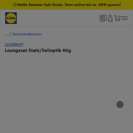
Heiße Summer Sale Deals: Jetzt online bis zu -66% sparen!
/
Gartenmöbelsets
LIVARNO®
Loungeset Stahl/Seiloptik 4tlg