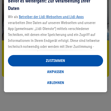
Bevor es weitergeht: Zur Verarbeitung Ihrer
Daten
Wir als
Betreiber der Lidl-Webseiten und Lidl-Apps
verarbeiten Ihre Daten auf unseren Webseiten und unserer
App (gemeinsam: „Lidl-Dienste“) mittels verschiedener
Techniken, mit denen eine Speicherung und ein Zugriff auf
Informationen in Ihrem Endgerät erfolgt. Diese sind teilweise
technisch notwendig oder werden mit Ihrer Zustimmung -
5.95 € Versand sparen³²ᵃ
auch durch Partner (u.a.
als separat
oder gemeinsam
Jetzt zum Newsletter anmelden
Verantwortliche; im Zusammenhang mit dem IAB TCF
ZUSTIMMEN
insgesamt
6
Partner) - für komfortable Einstellungen, zur
Gutschein sichern!
Statistik-Erstellung oder für personalisierte Werbung
ANPASSEN
innerhalb und außerhalb der Lidl-Dienste verwendet.
Datenverarbeitungen für personalisierte Werbung werden
ABLEHNEN
durchgeführt, um eigene Werbung auszusteuern und um
Dritten die Ausspielung von Werbung außerhalb der Lidl-
Dienste über die Ihnen und Ihren Haushaltsangehörigen
zugeordneten Endgeräte zu ermöglichen. Sofern Sie