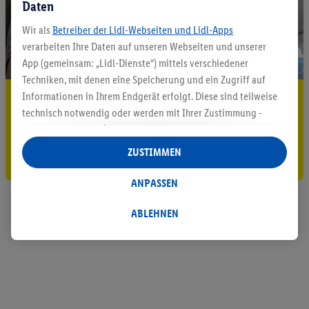
Daten
Wir als
Betreiber der Lidl-Webseiten und Lidl-Apps
verarbeiten Ihre Daten auf unseren Webseiten und unserer
App (gemeinsam: „Lidl-Dienste“) mittels verschiedener
Techniken, mit denen eine Speicherung und ein Zugriff auf
Informationen in Ihrem Endgerät erfolgt. Diese sind teilweise
5.95 € Versand sparen³²ᵃ
technisch notwendig oder werden mit Ihrer Zustimmung -
Jetzt zum Newsletter anmelden
auch durch Partner (u.a.
als separat
oder gemeinsam
Verantwortliche; im Zusammenhang mit dem IAB TCF
ZUSTIMMEN
Gutschein sichern!
insgesamt
6
Partner) - für komfortable Einstellungen, zur
Statistik-Erstellung oder für personalisierte Werbung
ANPASSEN
innerhalb und außerhalb der Lidl-Dienste verwendet.
Datenverarbeitungen für personalisierte Werbung werden
ABLEHNEN
durchgeführt, um eigene Werbung auszusteuern und um
Dritten die Ausspielung von Werbung außerhalb der Lidl-
Dienste über die Ihnen und Ihren Haushaltsangehörigen
zugeordneten Endgeräte zu ermöglichen. Sofern Sie
Teilnehmer des Lidl Plus-Programms sind, werden für diese