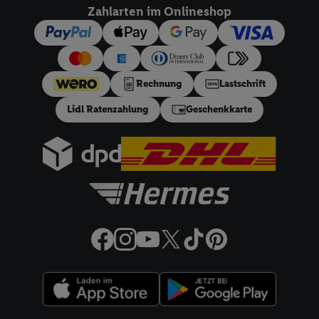
dieser Werbeausspielungen.
Zahlarten im Onlineshop
Sofern Sie hier Ihre Zustimmung dazu erteilen und danach ein
Lidl Plus-Konto erstellen bzw. sich in Ihr bestehendes Lidl
Plus-Konto einloggen, kann darüber hinaus auch Ihre dort
angegebene E-Mail-Adresse von uns in gemeinsamer
Rechnung
Lastschrift
Verantwortlichkeit mit einem der oben genannten Partner
Lidl Ratenzahlung
Geschenkkarte
verwendet werden, um daraus eine spezielle Online-Kennung
zu erstellen (die sogenannte EUID), die wir sodann ähnlich wie
die sogleich beschriebene Utiq-Kennung verwenden können,
um Sie in von Dritten betriebenen Diensten zu erkennen und
Ihnen personalisierte Werbung auszuspielen. Hierzu wird von
uns und einem der anderen oben genannten Partner auch Ihre
in einen Hashwert umgewandelte E-Mail-Adresse in
gemeinsamer Verantwortlichkeit verarbeitet.
Zudem erlauben Sie uns, der Utiq SA/NV („Utiq“) und
Ihrem
Telekommunikationsnetzbetreiber
, die Utiq-Technologie
in den Lidl-Diensten einzusetzen. Utiq prüft zunächst anhand
Ihrer IP-Adresse, ob die Technologie für Sie verfügbar ist.
Wenn das der Fall ist, gibt Utiq Ihre IP-Adresse an Ihren