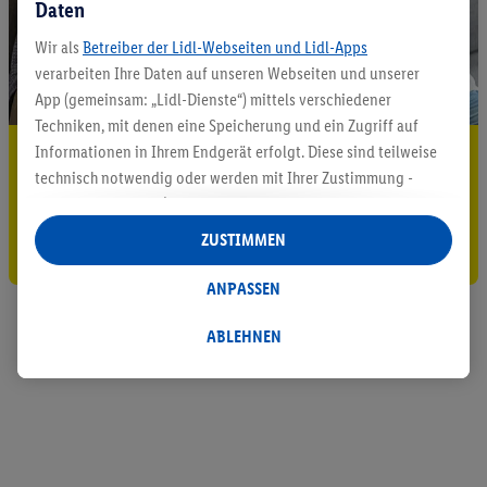
Daten
Wir als
Betreiber der Lidl-Webseiten und Lidl-Apps
verarbeiten Ihre Daten auf unseren Webseiten und unserer
App (gemeinsam: „Lidl-Dienste“) mittels verschiedener
Techniken, mit denen eine Speicherung und ein Zugriff auf
Informationen in Ihrem Endgerät erfolgt. Diese sind teilweise
5.95 € Versand sparen³²ᵃ
technisch notwendig oder werden mit Ihrer Zustimmung -
Jetzt zum Newsletter anmelden
auch durch Partner (u.a.
als separat
oder gemeinsam
Verantwortliche; im Zusammenhang mit dem IAB TCF
ZUSTIMMEN
Gutschein sichern!
insgesamt
6
Partner) - für komfortable Einstellungen, zur
Statistik-Erstellung oder für personalisierte Werbung
ANPASSEN
innerhalb und außerhalb der Lidl-Dienste verwendet.
Datenverarbeitungen für personalisierte Werbung werden
ABLEHNEN
durchgeführt, um eigene Werbung auszusteuern und um
Dritten die Ausspielung von Werbung außerhalb der Lidl-
Dienste über die Ihnen und Ihren Haushaltsangehörigen
zugeordneten Endgeräte zu ermöglichen. Sofern Sie
Teilnehmer des Lidl Plus-Programms sind, werden für diese