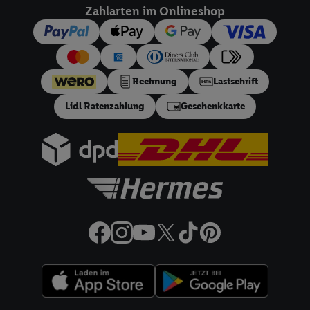
dieser Werbeausspielungen.
Zahlarten im Onlineshop
Sofern Sie hier Ihre Zustimmung dazu erteilen und danach ein
Lidl Plus-Konto erstellen bzw. sich in Ihr bestehendes Lidl
Plus-Konto einloggen, kann darüber hinaus auch Ihre dort
angegebene E-Mail-Adresse von uns in gemeinsamer
Rechnung
Lastschrift
Verantwortlichkeit mit einem der oben genannten Partner
Lidl Ratenzahlung
Geschenkkarte
verwendet werden, um daraus eine spezielle Online-Kennung
zu erstellen (die sogenannte EUID), die wir sodann ähnlich wie
die sogleich beschriebene Utiq-Kennung verwenden können,
um Sie in von Dritten betriebenen Diensten zu erkennen und
Ihnen personalisierte Werbung auszuspielen. Hierzu wird von
uns und einem der anderen oben genannten Partner auch Ihre
in einen Hashwert umgewandelte E-Mail-Adresse in
gemeinsamer Verantwortlichkeit verarbeitet.
Zudem erlauben Sie uns, der Utiq SA/NV („Utiq“) und
Ihrem
Telekommunikationsnetzbetreiber
, die Utiq-Technologie
in den Lidl-Diensten einzusetzen. Utiq prüft zunächst anhand
Ihrer IP-Adresse, ob die Technologie für Sie verfügbar ist.
Wenn das der Fall ist, gibt Utiq Ihre IP-Adresse an Ihren