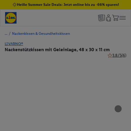
Heiße Summer Sale Deals: Jetzt online bis zu -66% sparen!
/
Nackenkissen & Gesundheitskissen
LIVARNO®
Nackenstützkissen mit Geleinlage, 48 x 30 x 11 cm
3.8/5
(6)
3.8 von 5 St