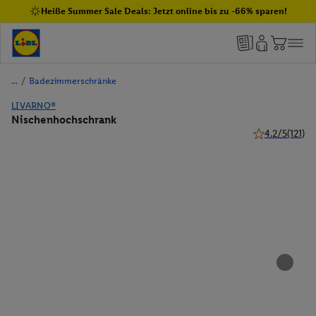
Heiße Summer Sale Deals: Jetzt online bis zu -66% sparen!
/
Badezimmerschränke
LIVARNO®
Nischenhochschrank
4.2/5
(121)
4.2 von 5 Ster