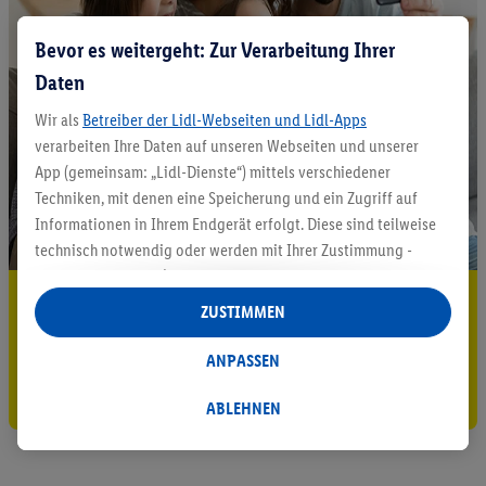
Bevor es weitergeht: Zur Verarbeitung Ihrer
Daten
Wir als
Betreiber der Lidl-Webseiten und Lidl-Apps
verarbeiten Ihre Daten auf unseren Webseiten und unserer
App (gemeinsam: „Lidl-Dienste“) mittels verschiedener
Techniken, mit denen eine Speicherung und ein Zugriff auf
Informationen in Ihrem Endgerät erfolgt. Diese sind teilweise
technisch notwendig oder werden mit Ihrer Zustimmung -
auch durch Partner (u.a.
als separat
oder gemeinsam
5.95 € Versand sparen³²ᵃ
Verantwortliche; im Zusammenhang mit dem IAB TCF
ZUSTIMMEN
insgesamt
6
Partner) - für komfortable Einstellungen, zur
Jetzt zum Newsletter anmelden
Statistik-Erstellung oder für personalisierte Werbung
ANPASSEN
innerhalb und außerhalb der Lidl-Dienste verwendet.
Gutschein sichern!
Datenverarbeitungen für personalisierte Werbung werden
ABLEHNEN
durchgeführt, um eigene Werbung auszusteuern und um
Dritten die Ausspielung von Werbung außerhalb der Lidl-
Dienste über die Ihnen und Ihren Haushaltsangehörigen