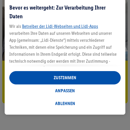
Bevor es weitergeht: Zur Verarbeitung Ihrer
Daten
Wir als
Betreiber der Lidl-Webseiten und Lidl-Apps
verarbeiten Ihre Daten auf unseren Webseiten und unserer
App (gemeinsam: „Lidl-Dienste“) mittels verschiedener
Techniken, mit denen eine Speicherung und ein Zugriff auf
Informationen in Ihrem Endgerät erfolgt. Diese sind teilweise
technisch notwendig oder werden mit Ihrer Zustimmung -
5.95 € Versand sparen³²ᵃ
auch durch Partner (u.a.
als separat
oder gemeinsam
Verantwortliche; im Zusammenhang mit dem IAB TCF
ZUSTIMMEN
Jetzt zum Newsletter anmelden
insgesamt
6
Partner) - für komfortable Einstellungen, zur
Statistik-Erstellung oder für personalisierte Werbung
ANPASSEN
Gutschein sichern!
innerhalb und außerhalb der Lidl-Dienste verwendet.
Datenverarbeitungen für personalisierte Werbung werden
ABLEHNEN
durchgeführt, um eigene Werbung auszusteuern und um
Dritten die Ausspielung von Werbung außerhalb der Lidl-
Dienste über die Ihnen und Ihren Haushaltsangehörigen