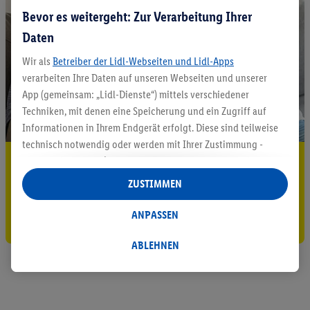
Bevor es weitergeht: Zur Verarbeitung Ihrer
Daten
Wir als
Betreiber der Lidl-Webseiten und Lidl-Apps
verarbeiten Ihre Daten auf unseren Webseiten und unserer
App (gemeinsam: „Lidl-Dienste“) mittels verschiedener
Techniken, mit denen eine Speicherung und ein Zugriff auf
Informationen in Ihrem Endgerät erfolgt. Diese sind teilweise
technisch notwendig oder werden mit Ihrer Zustimmung -
5.95 € Versand sparen³²ᵃ
auch durch Partner (u.a.
als separat
oder gemeinsam
Verantwortliche; im Zusammenhang mit dem IAB TCF
ZUSTIMMEN
Jetzt zum Newsletter anmelden
insgesamt
6
Partner) - für komfortable Einstellungen, zur
Statistik-Erstellung oder für personalisierte Werbung
ANPASSEN
Gutschein sichern!
innerhalb und außerhalb der Lidl-Dienste verwendet.
Datenverarbeitungen für personalisierte Werbung werden
ABLEHNEN
durchgeführt, um eigene Werbung auszusteuern und um
Dritten die Ausspielung von Werbung außerhalb der Lidl-
Dienste über die Ihnen und Ihren Haushaltsangehörigen