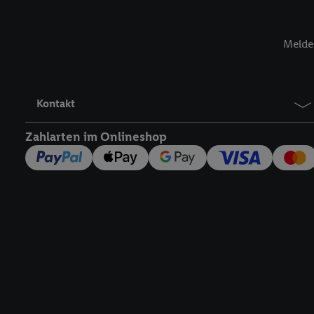
jederzeit mit Wirkung f
finden Sie hier.
Unter „A
nachfolgend schlagwort
Melde 
Erfolgsmessung:
Gewährleistung der Sic
Anzeige von Werbung un
Kontakt
Verknüpfung verschiede
Messung des Erfolgs v
Zahlarten im Onlineshop
Technologie für digital
Verwendung genauer 
Zugriff auf Informa
Zielgruppen durch 
reduzierter Daten 
Auswahl personalisi
Liste der Partner
Rechtliche Informationen