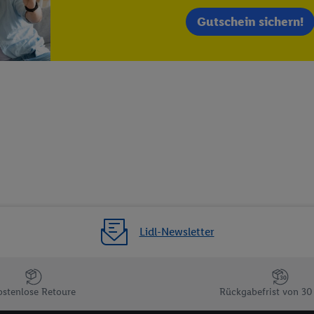
 einem der oben genannten Partner verwendet werden, um daraus eine spe
annte EUID), die wir sodann ähnlich wie die sogleich beschriebene Utiq-
Gutschein sichern!
Dritten betriebenen Diensten zu erkennen und Ihnen personalisierte Werb
d einem der anderen oben genannten Partner auch Ihre in einen Hashwert
Verantwortlichkeit verarbeitet.
 der Utiq SA/NV („Utiq“) und Ihrem
Telekommunikationsnetzbetreiber
, die
etzen. Utiq prüft zunächst anhand Ihrer IP-Adresse, ob die Technologie für
ibt Utiq Ihre IP-Adresse an Ihren Netzbetreiber weiter, der anhand der IP-A
wie z.B. Ihrer Mobilfunknummer, eine Kennung für Utiq erstellt. Wir werd
erzuerkennen und Erkenntnisse über Ihr Nutzungsverhalten in den Lidl-Die
 mittels dieser Technologie auch auf Diensten wiedererkannt werden, die
 dort personalisierte Werbung ausspielen können. Sie können Ihre Einwilli
logie - zusätzlich zur weiter unten erläuterten Möglichkeit, Ihre Einwillig
auch über
das Datenschutzportal von Utiq („consenthub“)
oder über „Anpass
Lidl-Newsletter
erten Utiq-Technologie für digitales Marketing“ am unteren Ende dieser E
rufen. Weitere Informationen finden Sie in den
Datenschutzbestimmungen 
Ablehnen“ können Sie nur den Einsatz notwendiger Techniken zulassen. Dur
e allen Verarbeitungen zu sämtlichen vorgenannten Zwecken unter Einbi
ostenlose Retoure
Rückgabefrist von 30
eitere Informationen, auch zur Speicherdauer der Daten und zu Ihrem Rech