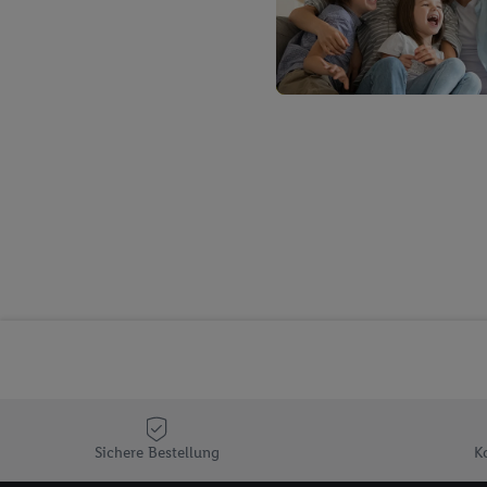
Verantwortlichkeit mit
zu erstellen (die sogen
können, um Sie in von 
Hierzu wird von uns un
Adresse in gemeinsamer 
Zudem erlauben Sie uns,
den Lidl-Diensten einzus
Wenn das der Fall ist, g
Kundenkonto-Referenz, 
verwenden, um Sie wied
Insbesondere können Sie
werden, damit wir Ihnen
Nutzung der Utiq-Techno
widerrufen - jederzeit 
Telekommunikations-basi
die Lidl-Dienste) wider
Durch einen Klick auf „
„Zustimmen“ stimmen Si
Sichere Bestellung
K
genannten Partner zu. W