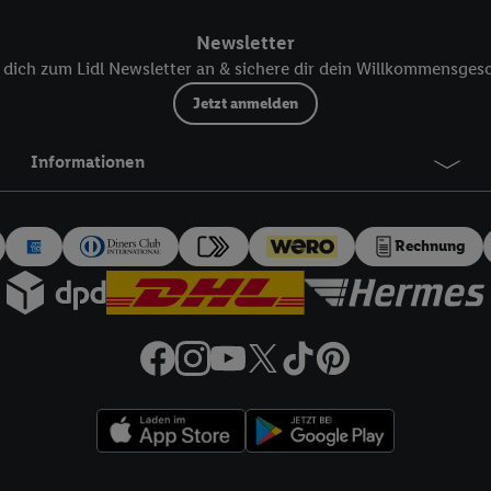
ür die Zukunft zu widerrufen, finden Sie in unseren
Datenschutzbestimmu
Newsletter
npassen“ können Sie einzelne Verwendungszwecke oder Partner zulassen; d
artig benannten Zwecke und Funktionen im Rahmen des Einsatzes des IA
dich zum Lidl Newsletter an & sichere dir dein Willkommensges
Jetzt anmelden
herheit, Verhinderung und Aufdeckung von Betrug und Fehlerbehebung, Be
d Inhalten, Abgleichung und Kombination von Daten aus unterschiedlich
Informationen
ner Endgeräte, Identifikation von Geräten anhand automatisch übermittel
on Werbekampagnen durch TTD und Nutzung der Telekommunikations-basie
es Marketing, sowie:
Rechnung
Standortdaten. Erstellung von Profilen für personalisierte Werbung. Spe
tionen auf einem Endgerät. Entwicklung und Verbesserung der Angebote. 
Statistiken oder Kombinationen von Daten aus verschiedenen Quellen. V
zur Auswahl von Werbeanzeigen. Messung der Werbeleistung. Verwendung v
erter Werbung.
 (Lieferanten)