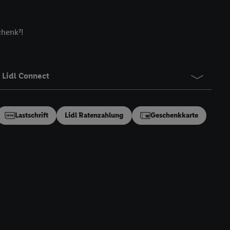
ngen
.
Die Impressen
as gilt auch für die
B TCF für Werbung und
chenk⁷!
reitstellung und
en Quellen,
Lidl Connect
ter Informationen,
rten Utiq-
Lastschrift
Lidl Ratenzahlung
Geschenkkarte
ichern von oder
Analyse von
erwendung
on Profilen zur