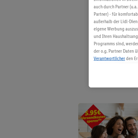
auch durch Partner (u.a
Partner) - für komforta
außerhalb der Lidl-Die
eigene Werbung auszust
und Ihren Haushaltsang
Programms sind, werden
der o.g. Partner Daten ü
Verantwortlicher
den Er
Die Erstellung personal
angereicherten Profilen
Kaufverhalten in den Li
genauen Standortdaten)
und/ oder dem Zugriff 
Segmenten). Im Zusamme
Erfolgsmessung der Wer
Sicherung und Optimie
Sofern Sie hier Ihre Zus
Plus-Konto einloggen, 