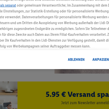
.
als separat
oder gemeinsam Verantwortliche; im Zusammenhang mit dem 
ble Einstellungen, zur Statistik-Erstellung oder für personalisierte Werbun
nste verwendet. Datenverarbeitungen für personalisierte Werbung werden
euern und um Dritten die Ausspielung von Werbung außerhalb der Lidl-Di
ehörigen zugeordneten Endgeräte zu ermöglichen. Sofern Sie Teilnehmer de
 für diese Zwecke auch Daten aus Ihrem Filial-Kaufverhalten verarbeitet
ber Ihr Kaufverhalten in den Lidl-Diensten zur Verfügung gestellt, damit di
folg von Werbekampagnen seiner Auftraggeber messen kann.
isierter Werbung basiert auf der Generierung von auch mit Daten von and
. Dies umfasst die Zusammenführung von Daten (z.B. über Ihre Nutzung der 
ABLEHNEN
ANPASSEN
dl-Diensten, Informationen aus Ihrem Kundenkonto - z.B. Alter oder Geschl
 auch über verschiedene Endgeräte und Lidl-Dienste hinweg einschließli
auf Informationen auf Ihren Endgeräten zur Erstellung von Zielgruppen (
nhang mit dem Ausspielen dieser Werbung erfolgen Verarbeitungen auch
bung, zur Zielgruppenforschung, zur Entwicklung von Angeboten sowie z
5.95 € Versand spa
rung dieser Werbeausspielungen.
timmung dazu erteilen und danach ein Lidl Plus-Konto erstellen bzw. sich i
Jetzt zum Newsletter anmel
kann darüber hinaus auch Ihre dort angegebene E-Mail-Adresse von uns i