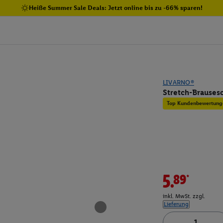
Heiße Summer Sale Deals: Jetzt online bis zu -66% sparen!
LIVARNO®
Stretch-Brauses
Top Kundenbewertung
5.89*
inkl. MwSt. zzgl.
Lieferung