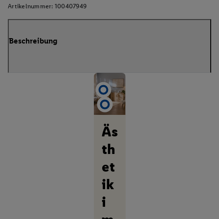
Artikelnummer:
100407949
Beschreibung
Äs
th
et
ik
i