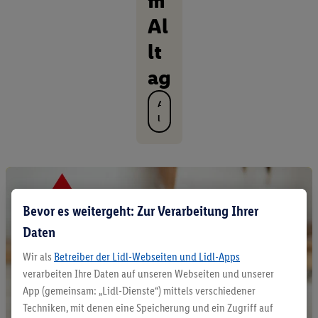
m
Al
lt
ag
A
l
l
e
P
r
o
d
Bevor es weitergeht: Zur Verarbeitung Ihrer
u
Daten
k
t
Wir als
Betreiber der Lidl-Webseiten und Lidl-Apps
e
verarbeiten Ihre Daten auf unseren Webseiten und unserer
e
n
App (gemeinsam: „Lidl-Dienste“) mittels verschiedener
t
Techniken, mit denen eine Speicherung und ein Zugriff auf
d