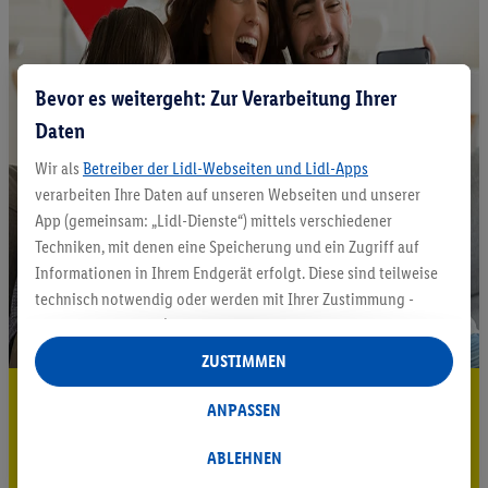
Bevor es weitergeht: Zur Verarbeitung Ihrer
Daten
Wir als
Betreiber der Lidl-Webseiten und Lidl-Apps
verarbeiten Ihre Daten auf unseren Webseiten und unserer
App (gemeinsam: „Lidl-Dienste“) mittels verschiedener
Techniken, mit denen eine Speicherung und ein Zugriff auf
Informationen in Ihrem Endgerät erfolgt. Diese sind teilweise
technisch notwendig oder werden mit Ihrer Zustimmung -
auch durch Partner (u.a.
als separat
oder gemeinsam
Verantwortliche; im Zusammenhang mit dem IAB TCF
ZUSTIMMEN
insgesamt
6
Partner) - für komfortable Einstellungen, zur
5.95 € Versand sparen³²ᵃ
Statistik-Erstellung oder für personalisierte Werbung
ANPASSEN
innerhalb und außerhalb der Lidl-Dienste verwendet.
Jetzt zum Newsletter anmelden
Datenverarbeitungen für personalisierte Werbung werden
ABLEHNEN
durchgeführt, um eigene Werbung auszusteuern und um