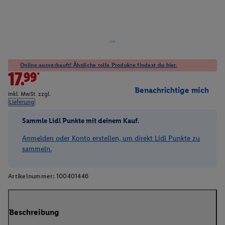
Online ausverkauft! Ähnliche tolle Produkte findest du hier.
17.99*
Benachrichtige mich
inkl. MwSt. zzgl.
Lieferung
Sammle Lidl Punkte mit deinem Kauf.
Anmelden oder Konto erstellen, um direkt Lidl Punkte zu
sammeln.
Artikelnummer:
100401446
Beschreibung