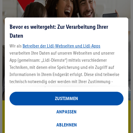
Bevor es weitergeht: Zur Verarbeitung Ihrer
Daten
Wir als
Betreiber der Lidl-Webseiten und Lidl-Apps
verarbeiten Ihre Daten auf unseren Webseiten und unserer
App (gemeinsam: „Lidl-Dienste“) mittels verschiedener
Techniken, mit denen eine Speicherung und ein Zugriff auf
Informationen in Ihrem Endgerät erfolgt. Diese sind teilweise
technisch notwendig oder werden mit Ihrer Zustimmung -
auch durch Partner (u.a.
als separat
oder gemeinsam
Verantwortliche; im Zusammenhang mit dem IAB TCF
ZUSTIMMEN
insgesamt
6
Partner) - für komfortable Einstellungen, zur
5.95 € Versand sparen³²ᵃ
Statistik-Erstellung oder für personalisierte Werbung
ANPASSEN
innerhalb und außerhalb der Lidl-Dienste verwendet.
Jetzt zum Newsletter anmelden
Datenverarbeitungen für personalisierte Werbung werden
ABLEHNEN
durchgeführt, um eigene Werbung auszusteuern und um