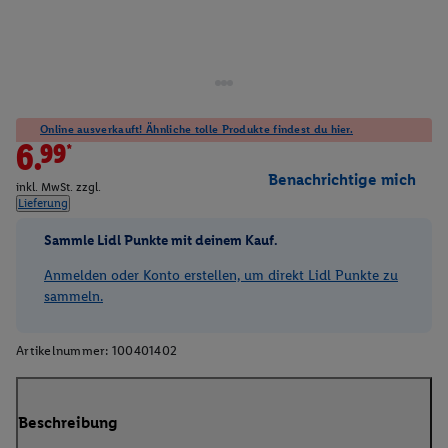
Online ausverkauft! Ähnliche tolle Produkte findest du hier.
6.99*
Benachrichtige mich
inkl. MwSt. zzgl.
Lieferung
Sammle Lidl Punkte mit deinem Kauf.
Anmelden oder Konto erstellen, um direkt Lidl Punkte zu
sammeln.
Artikelnummer:
100401402
Beschreibung