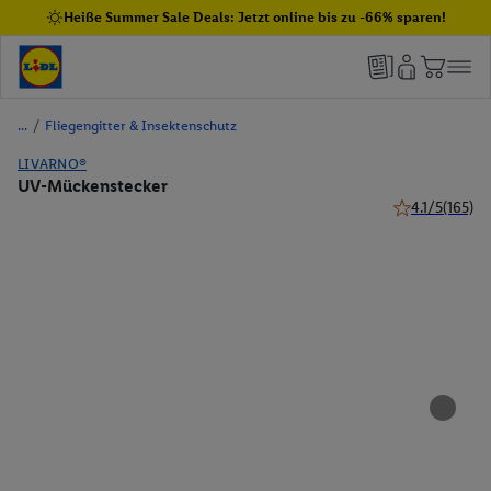
Heiße Summer Sale Deals: Jetzt online bis zu -66% sparen!
/
Fliegengitter & Insektenschutz
LIVARNO®
UV-Mückenstecker
4.1/5
(165)
4.1 von 5 Ster