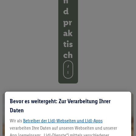
n
d
pr
ak
tis
ch
A
l
l
e
P
r
Bevor es weitergeht: Zur Verarbeitung Ihrer
o
Daten
d
u
Wir als
Betreiber der Lidl-Webseiten und Lidl-Apps
k
t
verarbeiten Ihre Daten auf unseren Webseiten und unserer
e
App (gemeinsam: „Lidl-Dienste“) mittels verschiedener