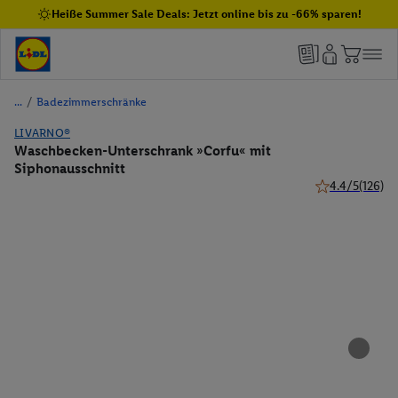
Heiße Summer Sale Deals: Jetzt online bis zu -66% sparen!
/
Badezimmerschränke
LIVARNO®
Waschbecken-Unterschrank »Corfu« mit
Siphonausschnitt
4.4/5
(126)
4.4 von 5 Stern