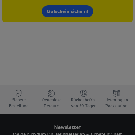
Werbekampagnen seiner Auftraggeber messen kann.
Die Erstellung personalisierter Werbung basiert auf der
Gutschein sichern!
Generierung von auch mit Daten von anderen Diensten
angereicherten Profilen. Dies umfasst die Zusammenführung
von Daten (z.B. über Ihre Nutzung der Lidl-Dienste, Ihr
Kaufverhalten in den Lidl-Diensten, Informationen aus Ihrem
Kundenkonto - z.B. Alter oder Geschlecht - sowie Ihre genauen
Standortdaten) auch über verschiedene Endgeräte und Lidl-
Dienste hinweg einschließlich dem Speichern von und/ oder
dem Zugriff auf Informationen auf Ihren Endgeräten zur
Erstellung von Zielgruppen (sogenannten Segmenten). Im
Zusammenhang mit dem Ausspielen dieser Werbung erfolgen
Verarbeitungen auch zur Leistungs-/ Erfolgsmessung der
Werbung, zur Zielgruppenforschung, zur Entwicklung von
Sichere
Kostenlose
Rückgabefrist
Lieferung an
Angeboten sowie zur technischen Sicherung und Optimierung
Bestellung
Retoure
von 30 Tagen
Packstation
dieser Werbeausspielungen.
Sofern Sie hier Ihre Zustimmung dazu erteilen und danach ein
Lidl Plus-Konto erstellen bzw. sich in Ihr bestehendes Lidl
Newsletter
Plus-Konto einloggen, kann darüber hinaus auch Ihre dort
Melde dich zum Lidl Newsletter an & sichere dir dein