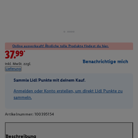
Online ausverkauft! Ähnliche tolle Produkte findest du hier.
37.99*
Benachrichtige mich
inkl. MwSt. zzgl.
Lieferung
Sammle Lidl Punkte mit deinem Kauf.
Anmelden oder Konto erstellen, um direkt Lidl Punkte zu
sammeln.
Artikelnummer:
100395154
Beschreibung