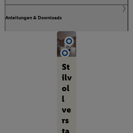
Anleitungen & Downloads
St
ilv
ol
l
ve
rs
ta