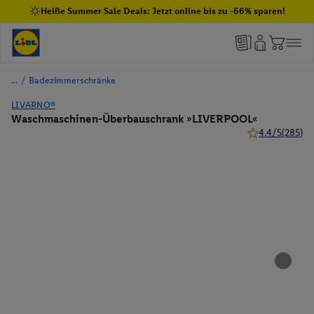
Heiße Summer Sale Deals: Jetzt online bis zu -66% sparen!
/
Badezimmerschränke
LIVARNO®
Waschmaschinen-Überbauschrank »LIVERPOOL«
4.4/5
(285)
4.4 von 5 Stern