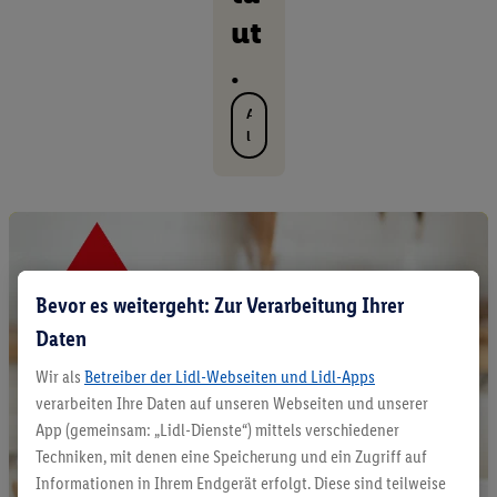
ut
.
A
l
l
e
P
r
o
d
u
Bevor es weitergeht: Zur Verarbeitung Ihrer
k
Daten
t
e
Wir als
Betreiber der Lidl-Webseiten und Lidl-Apps
e
verarbeiten Ihre Daten auf unseren Webseiten und unserer
n
t
App (gemeinsam: „Lidl-Dienste“) mittels verschiedener
d
Techniken, mit denen eine Speicherung und ein Zugriff auf
e
Informationen in Ihrem Endgerät erfolgt. Diese sind teilweise
c