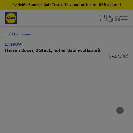
Heiße Summer Sale Deals: Jetzt online bis zu -66% sparen!
/
Herrenmode
LIVERGY®
Herren Boxer, 3 Stück, hoher Baumwollanteil
4.6/5
(87)
4.6 von 5 Ster