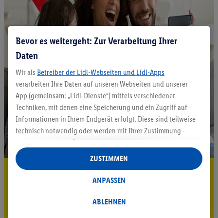
Bevor es weitergeht: Zur Verarbeitung Ihrer
Daten
Wir als
Betreiber der Lidl-Webseiten und Lidl-Apps
verarbeiten Ihre Daten auf unseren Webseiten und unserer
App (gemeinsam: „Lidl-Dienste“) mittels verschiedener
Techniken, mit denen eine Speicherung und ein Zugriff auf
Informationen in Ihrem Endgerät erfolgt. Diese sind teilweise
technisch notwendig oder werden mit Ihrer Zustimmung -
auch durch Partner (u.a.
als separat
oder gemeinsam
Verantwortliche; im Zusammenhang mit dem IAB TCF
ZUSTIMMEN
insgesamt
6
Partner) - für komfortable Einstellungen, zur
5.95 € Versand sparen³²ᵃ
Statistik-Erstellung oder für personalisierte Werbung
ANPASSEN
innerhalb und außerhalb der Lidl-Dienste verwendet.
Jetzt zum Newsletter anmelden
Datenverarbeitungen für personalisierte Werbung werden
ABLEHNEN
Gutschein sichern!
durchgeführt, um eigene Werbung auszusteuern und um