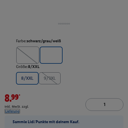
Farbe:
schwarz/grau/weiß
Größe:
8/XXL
8/XXL
9/3XL
8.99*
inkl. MwSt. zzgl.
Lieferung
Sammle Lidl Punkte mit deinem Kauf.