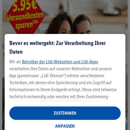
Bevor es weitergeht: Zur Verarbeitung Ihrer
Daten
Wir als
Betreiber der Lidl-Webseiten und Lidl-Apps
verarbeiten Ihre Daten auf unseren Webseiten und unserer
App (gemeinsam: „Lidl-Dienste“) mittels verschiedener
Techniken, mit denen eine Speicherung und ein Zugriff auf
Informationen in Ihrem Endgerät erfolgt. Diese sind teilweise
technisch notwendig oder werden mit Ihrer Zustimmung -
auch durch Partner (u.a.
als separat
oder gemeinsam
Verantwortliche; im Zusammenhang mit dem IAB TCF
ZUSTIMMEN
insgesamt
6
Partner) - für komfortable Einstellungen, zur
Statistik-Erstellung oder für personalisierte Werbung
ANPASSEN