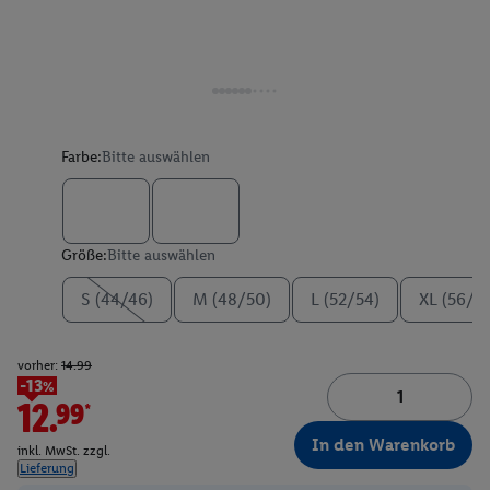
Farbe:
Bitte auswählen
Größe:
Bitte auswählen
S (44/46)
M (48/50)
L (52/54)
XL (56/5
vorher:
14.99
-13%
12.99*
In den Warenkorb
inkl. MwSt. zzgl.
Lieferung