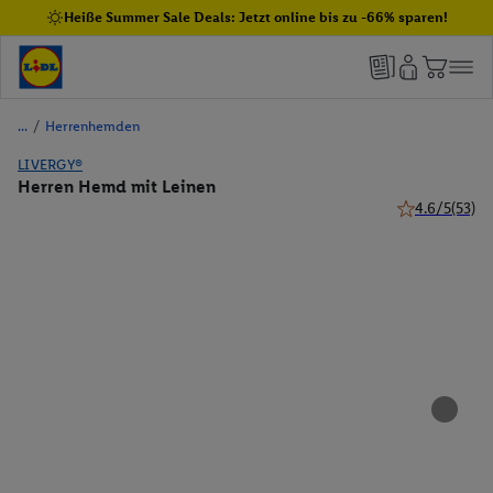
Heiße Summer Sale Deals: Jetzt online bis zu -66% sparen!
/
Herrenhemden
LIVERGY®
Herren Hemd mit Leinen
4.6/5
(53)
4.6 von 5 Ste