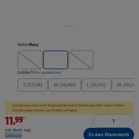
Farbe:
Navy
Größe:
Bitte auswählen
S (37/38)
M (39/40)
L (41/42)
XL (43/44
Schnell sein lohnt sich! Aufgrund der hohen Nachfrage nicht mehr in allen
Ausführungen (Farbe und Größe) verfügbar.
11.99*
inkl. MwSt. zzgl.
In den Warenkorb
Lieferung