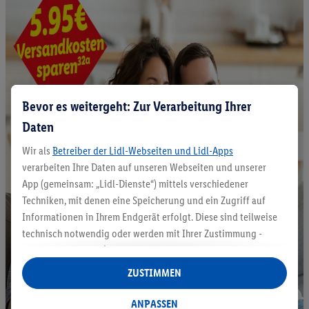
Bevor es weitergeht: Zur Verarbeitung Ihrer
Daten
Wir als
Betreiber der Lidl-Webseiten und Lidl-Apps
verarbeiten Ihre Daten auf unseren Webseiten und unserer
App (gemeinsam: „Lidl-Dienste“) mittels verschiedener
Techniken, mit denen eine Speicherung und ein Zugriff auf
Informationen in Ihrem Endgerät erfolgt. Diese sind teilweise
technisch notwendig oder werden mit Ihrer Zustimmung -
auch durch Partner (u.a.
als separat
oder gemeinsam
Verantwortliche; im Zusammenhang mit dem IAB TCF
ZUSTIMMEN
insgesamt
6
Partner) - für komfortable Einstellungen, zur
Statistik-Erstellung oder für personalisierte Werbung
ANPASSEN