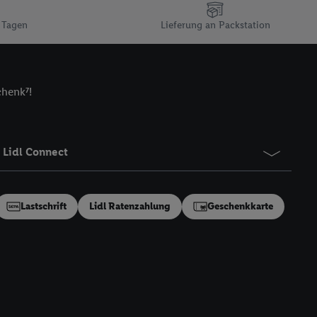
n gemeinsamer
 Tagen
Lieferung an Packstation
zielle Online-Kennung
Kennung verwenden
ung auszuspielen.
 umgewandelte E-Mail-
chenk⁷!
 Utiq-Technologie in
 Sie verfügbar ist.
dresse und einer
Lidl Connect
en diese Kennung
nsten zu erfassen.
 von Dritten betrieben
Lastschrift
Lidl Ratenzahlung
Geschenkkarte
gung speziell zur
ung generell zu
en“/„Nutzung der
inwilligung (nur für
von Utiq
.
ch einen Klick auf
ndung sämtlicher