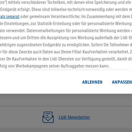
5.95 € Versand spa
te“) mittels verschiedener Techniken, mit denen eine Speicherung und ein 
Endgerät erfolgt. Diese sind teilweise technisch notwendig oder werden m
Jetzt zum Newsletter anmel
.
als separat
oder gemeinsam Verantwortliche; im Zusammenhang mit dem 
ble Einstellungen, zur Statistik-Erstellung oder für personalisierte Werbun
Gutschein sichern!
nste verwendet. Datenverarbeitungen für personalisierte Werbung werden
euern und um Dritten die Ausspielung von Werbung außerhalb der Lidl-Di
ehörigen zugeordneten Endgeräte zu ermöglichen. Sofern Sie Teilnehmer de
 für diese Zwecke auch Daten aus Ihrem Filial-Kaufverhalten verarbeitet
ber Ihr Kaufverhalten in den Lidl-Diensten zur Verfügung gestellt, damit di
folg von Werbekampagnen seiner Auftraggeber messen kann.
isierter Werbung basiert auf der Generierung von auch mit Daten von and
. Dies umfasst die Zusammenführung von Daten (z.B. über Ihre Nutzung der 
ABLEHNEN
ANPASSEN
dl-Diensten, Informationen aus Ihrem Kundenkonto - z.B. Alter oder Geschl
 auch über verschiedene Endgeräte und Lidl-Dienste hinweg einschließli
auf Informationen auf Ihren Endgeräten zur Erstellung von Zielgruppen (
nhang mit dem Ausspielen dieser Werbung erfolgen Verarbeitungen auch
bung, zur Zielgruppenforschung, zur Entwicklung von Angeboten sowie z
Lidl-Newsletter
rung dieser Werbeausspielungen.
timmung dazu erteilen und danach ein Lidl Plus-Konto erstellen bzw. sich i