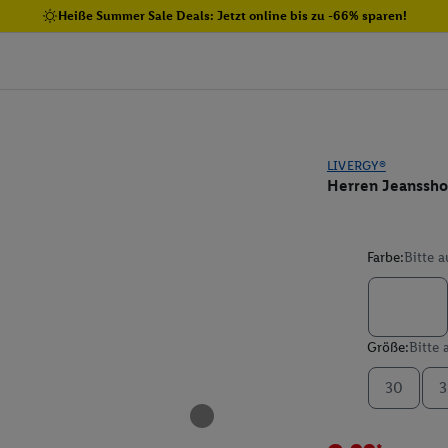
Heiße Summer Sale Deals: Jetzt online bis zu -66% sparen!
LIVERGY®
Herren Jeanssho
Farbe:
Bitte 
Größe:
Bitte
30
3