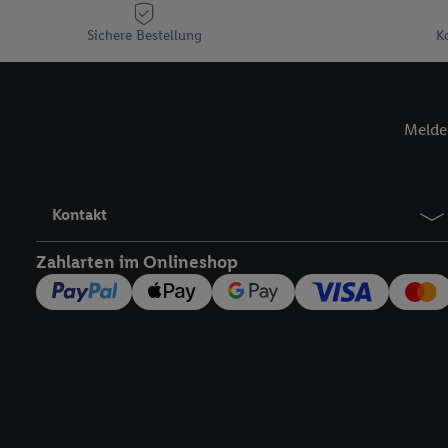
Plus-Konto einloggen, 
Sichere Bestellung
K
Verantwortlichkeit mit
zu erstellen (die sogen
können, um Sie in von 
Hierzu wird von uns un
Melde 
Adresse in gemeinsamer 
Zudem erlauben Sie uns,
den Lidl-Diensten einzus
Wenn das der Fall ist, g
Kontakt
Kundenkonto-Referenz, 
verwenden, um Sie wied
Zahlarten im Onlineshop
Insbesondere können Sie
werden, damit wir Ihnen
Nutzung der Utiq-Techno
widerrufen - jederzeit 
Telekommunikations-basi
die Lidl-Dienste) wider
Durch einen Klick auf „
„Zustimmen“ stimmen Si