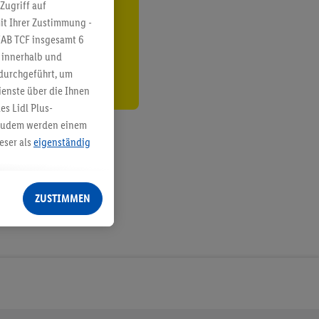
ren³²ᵃ
Zugriff auf
it Ihrer Zustimmung -
den
IAB TCF insgesamt
6
g innerhalb und
 durchgeführt, um
enste über die Ihnen
s Lidl Plus-
. Zudem werden einem
eser als
eigenständig
eren Diensten
Lidl-Dienste, Ihr
ZUSTIMMEN
echt - sowie Ihre
ch dem Speichern von
sogenannten
 zur Leistungs-/
ur technischen
n Ihr bestehendes Lidl