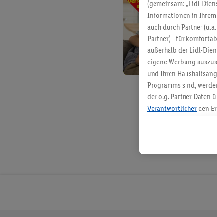
(gemeinsam: „Lidl-Diens
Informationen in Ihrem 
auch durch Partner (u.a
Partner) - für komforta
außerhalb der Lidl-Die
eigene Werbung auszust
und Ihren Haushaltsang
Programms sind, werden
der o.g. Partner Daten ü
Verantwortlicher
den Er
Die Erstellung personal
angereicherten Profilen
Kaufverhalten in den Li
genauen Standortdaten)
und/ oder dem Zugriff 
Segmenten). Im Zusamme
Erfolgsmessung der Wer
Sicherung und Optimie
Sofern Sie hier Ihre Zus