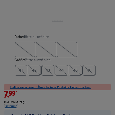
Farbe:
Bitte auswählen
Größe:
Bitte auswählen
41
42
43
44
45
46
Online ausverkauft! Ähnliche tolle Produkte findest du hier.
7.99*
inkl. MwSt. zzgl.
Lieferung