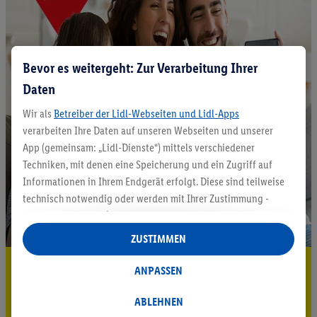
Bevor es weitergeht: Zur Verarbeitung Ihrer
Daten
Wir als
Betreiber der Lidl-Webseiten und Lidl-Apps
verarbeiten Ihre Daten auf unseren Webseiten und unserer
App (gemeinsam: „Lidl-Dienste“) mittels verschiedener
Techniken, mit denen eine Speicherung und ein Zugriff auf
Informationen in Ihrem Endgerät erfolgt. Diese sind teilweise
technisch notwendig oder werden mit Ihrer Zustimmung -
auch durch Partner (u.a.
als separat
oder gemeinsam
Verantwortliche; im Zusammenhang mit dem IAB TCF
ZUSTIMMEN
insgesamt
6
Partner) - für komfortable Einstellungen, zur
5.95 € Versand sparen³²ᵃ
Statistik-Erstellung oder für personalisierte Werbung
ANPASSEN
innerhalb und außerhalb der Lidl-Dienste verwendet.
Jetzt zum Newsletter anmelden
Datenverarbeitungen für personalisierte Werbung werden
ABLEHNEN