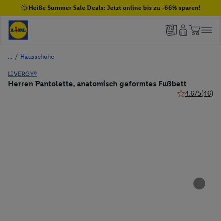
Heiße Summer Sale Deals: Jetzt online bis zu -66% sparen!
/
Hausschuhe
LIVERGY®
Herren Pantolette, anatomisch geformtes Fußbett
4.6/5
(46)
4.6 von 5 Ster