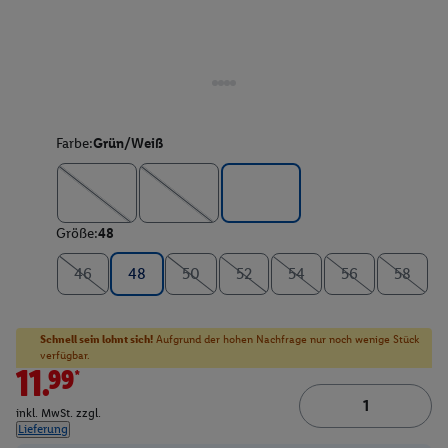
Farbe:
Grün/Weiß
Größe:
48
46
48
50
52
54
56
58
Schnell sein lohnt sich!
Aufgrund der hohen Nachfrage nur noch wenige Stück
verfügbar.
11.99*
inkl. MwSt. zzgl.
Lieferung