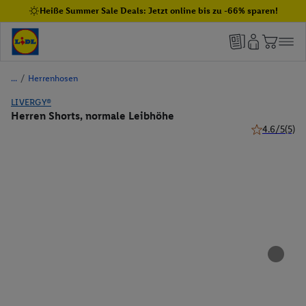
Heiße Summer Sale Deals: Jetzt online bis zu -66% sparen!
/
Herrenhosen
LIVERGY®
Herren Shorts, normale Leibhöhe
4.6/5
(5)
4.6 von 5 St