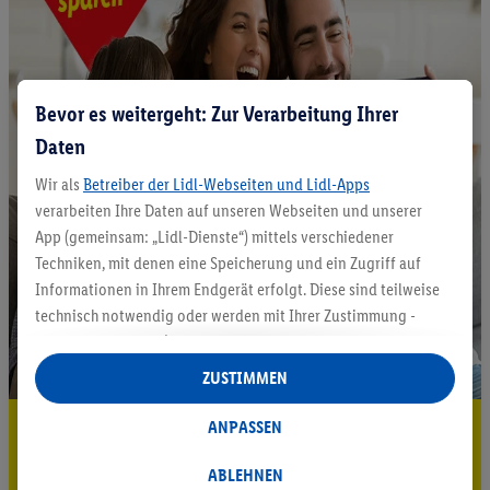
Bevor es weitergeht: Zur Verarbeitung Ihrer
Daten
Wir als
Betreiber der Lidl-Webseiten und Lidl-Apps
verarbeiten Ihre Daten auf unseren Webseiten und unserer
App (gemeinsam: „Lidl-Dienste“) mittels verschiedener
Techniken, mit denen eine Speicherung und ein Zugriff auf
Informationen in Ihrem Endgerät erfolgt. Diese sind teilweise
technisch notwendig oder werden mit Ihrer Zustimmung -
auch durch Partner (u.a.
als separat
oder gemeinsam
Verantwortliche; im Zusammenhang mit dem IAB TCF
ZUSTIMMEN
insgesamt
6
Partner) - für komfortable Einstellungen, zur
Statistik-Erstellung oder für personalisierte Werbung
5.95 € Versand sparen³²ᵃ
ANPASSEN
innerhalb und außerhalb der Lidl-Dienste verwendet.
Jetzt zum Newsletter anmelden
Datenverarbeitungen für personalisierte Werbung werden
ABLEHNEN