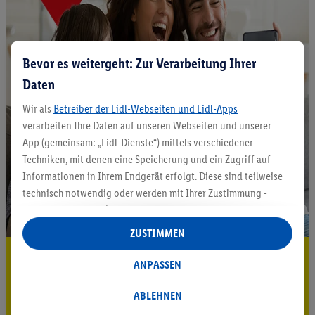
Bevor es weitergeht: Zur Verarbeitung Ihrer
Daten
Wir als
Betreiber der Lidl-Webseiten und Lidl-Apps
verarbeiten Ihre Daten auf unseren Webseiten und unserer
App (gemeinsam: „Lidl-Dienste“) mittels verschiedener
Techniken, mit denen eine Speicherung und ein Zugriff auf
Informationen in Ihrem Endgerät erfolgt. Diese sind teilweise
technisch notwendig oder werden mit Ihrer Zustimmung -
auch durch Partner (u.a.
als separat
oder gemeinsam
Verantwortliche; im Zusammenhang mit dem IAB TCF
ZUSTIMMEN
insgesamt
6
Partner) - für komfortable Einstellungen, zur
5.95 € Versand sparen³²ᵃ
Statistik-Erstellung oder für personalisierte Werbung
ANPASSEN
innerhalb und außerhalb der Lidl-Dienste verwendet.
Jetzt zum Newsletter anmelden
Datenverarbeitungen für personalisierte Werbung werden
ABLEHNEN
durchgeführt, um eigene Werbung auszusteuern und um
Gutschein sichern!