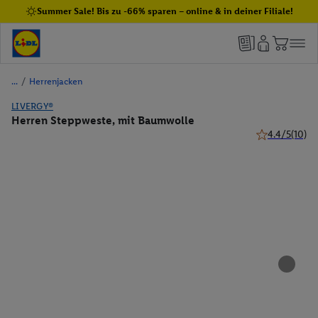
Summer Sale! Bis zu -66% sparen – online & in deiner Filiale!
/
Herrenjacken
LIVERGY®
Herren Steppweste, mit Baumwolle
4.4/5
(10)
4.4 von 5 Ster